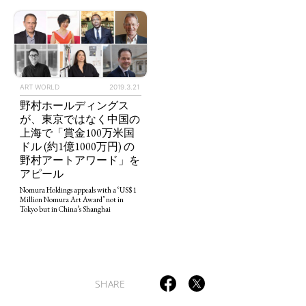
ART WORLD
2019.3.21
TAGS
PEOPLE
RANKING
野村ホールディングス
が、東京ではなく中国の
上海で「賞金100万米国
ドル (約1億1000万円) の
野村アートアワード」を
アピール
Nomura Holdings appeals with a ‘US$ 1
ART WORLD
CULTURAL ESSAYS
POP CULTURE
JP-SOCIETY
Million Nomura Art Award’ not in
Tokyo but in China’s Shanghai
POLITICS
REVIEWS
ARTICLES
SHARE