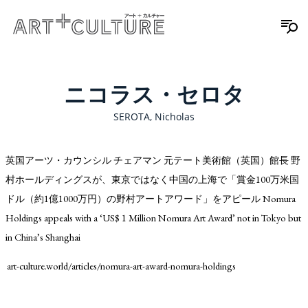
ニコラス・セロタ
SEROTA, Nicholas
英国アーツ・カウンシル チェアマン 元テート美術館（英国）館長 野
村ホールディングスが、東京ではなく中国の上海で「賞金100万米国
ドル（約1億1000万円）の野村アートアワード」をアピール Nomura
Holdings appeals with a ‘US$ 1 Million Nomura Art Award’ not in Tokyo but
in China’s Shanghai
art-culture.world/articles/nomura-art-award-nomura-holdings