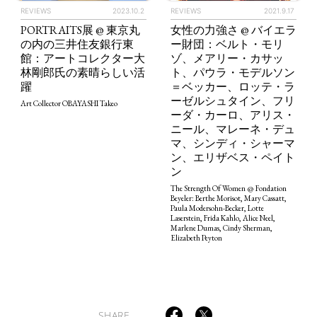
REVIEWS
2023.10.2
REVIEWS
2021.9.17
PORTRAITS展 @ 東京丸
女性の力強さ @ バイエラ
の内の三井住友銀行東
ー財団：ベルト・モリ
館：アートコレクター大
ゾ、メアリー・カサッ
林剛郎氏の素晴らしい活
ト、パウラ・モデルソン
躍
＝ベッカー、ロッテ・ラ
ーゼルシュタイン、フリ
Art Collector OBAYASHI Takeo
ーダ・カーロ、アリス・
TAGS
PEOPLE
RANKING
ニール、マレーネ・デュ
マ、シンディ・シャーマ
ン、エリザベス・ペイト
ン
The Strength Of Women @ Fondation
Beyeler: Berthe Morisot, Mary Cassatt,
Paula Modersohn-Becker, Lotte
Laserstein, Frida Kahlo, Alice Neel,
ART WORLD
CULTURAL ESSAYS
POP CULTURE
JP-SOCIETY
Marlene Dumas, Cindy Sherman,
Elizabeth Peyton
POLITICS
REVIEWS
ARTICLES
SHARE