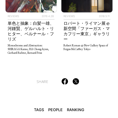
ART WORLD
CULTURAL ESSAYS
POP CULTURE
JP-SOCIETY
POLITICS
REVIEWS
ARTICLES
REVIEWS
2019.4.28
REVIEWS
2018.5.11
単色と抽象：白髪一雄、
ロバート・ライマン展 @
河鍾賢、ゲルハルト・リ
新空間「ファーガス・マ
ヒター、ベルナール・フ
カフリー東京」ギャラリ
リズ
ー
Monochrome and Abstraction:
Robert Ryman @ New Gallery Space of
SHIRAGA Kazuo, HA Chong-hyun,
Fergus McCaffrey Tokyo
Gerhard Richter, Bernard Frize
SHARE
TAGS
PEOPLE
RANKING