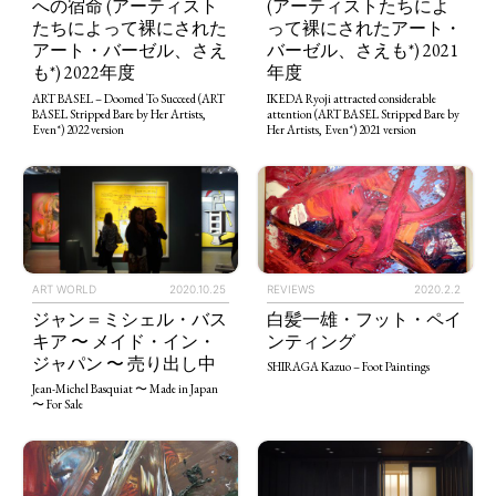
への宿命 (アーティスト
(アーティストたちによ
たちによって裸にされた
って裸にされたアート・
アート・バーゼル、さえ
バーゼル、さえも*) 2021
も*) 2022年度
年度
ART BASEL – Doomed To Succeed (ART
IKEDA Ryoji attracted considerable
BASEL Stripped Bare by Her Artists,
attention (ART BASEL Stripped Bare by
Even*) 2022 version
Her Artists, Even*) 2021 version
ART WORLD
2020.10.25
REVIEWS
2020.2.2
ジャン＝ミシェル・バス
白髪一雄・フット・ペイ
キア 〜 メイド・イン・
ンティング
TAGS
PEOPLE
RANKING
ジャパン 〜 売り出し中
SHIRAGA Kazuo – Foot Paintings
Jean-Michel Basquiat 〜 Made in Japan
〜 For Sale