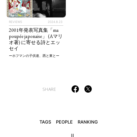
REVIEWS
2024.8.23
TAGS
PEOPLE
RANKING
2001年発表写真集「ma
poupée japonaise」 (Aマリ
オ著) に寄せる詩とエッ
セイ
ーホフマンの子供達、西と東とー
ART WORLD
CULTURAL ESSAYS
POP CULTURE
JP-SOCIETY
POLITICS
REVIEWS
ARTICLES
SHARE
TAGS
PEOPLE
RANKING