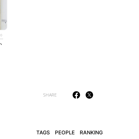
TAGS
PEOPLE
RANKING
10
か
ULTURAL ESSAYS
POP CULTURE
JP-SOCIETY
POLITICS
REV
SHARE
TAGS
PEOPLE
RANKING