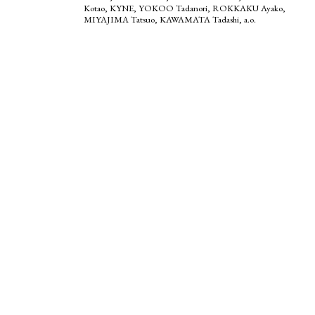
Kotao, KYNE, YOKOO Tadanori, ROKKAKU Ayako,
MIYAJIMA Tatsuo, KAWAMATA Tadashi, a.o.