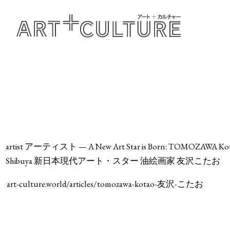
artist アーティスト — A New Art Star is Born: TOMOZAWA Kotao. Sp
Shibuya 新日本現代アート・スター 油絵画家 友沢こたお
art-culture.world/articles/tomozawa-kotao-友沢-こたお