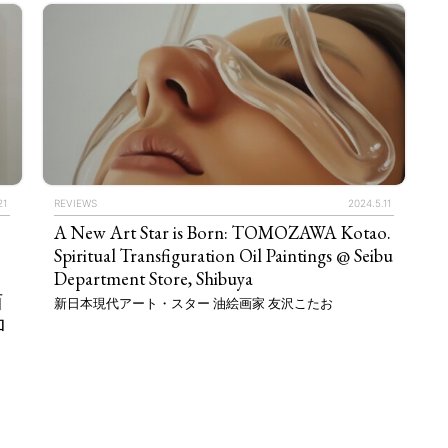
21
REVIEWS
2024.5.11
A New Art Star is Born: TOMOZAWA Kotao.
、
Spiritual Transfiguration Oil Paintings @ Seibu
TAGS
PEOPLE
RANKING
Department Store, Shibuya
西
新日本現代アート・スター 油絵画家 友沢こたお
ロ
ULTURAL ESSAYS
POP CULTURE
JP-SOCIETY
POLITICS
REV