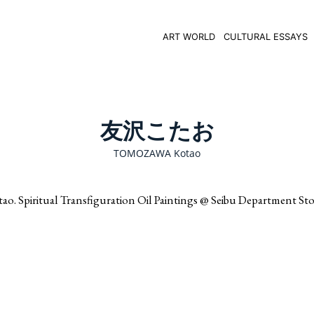
ART WORLD
CULTURAL ESSAYS
友沢こたお
TOMOZAWA Kotao
iritual Transfiguration Oil Paintings @ Seibu Department Sto