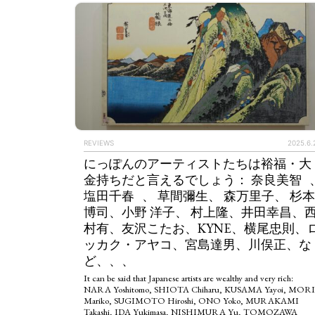
REVIEWS
2025.6.
にっぽんのアーティストたちは裕福・大
金持ちだと言えるでしょう： 奈良美智 
塩田千春 、 草間彌生、 森万里子、 杉本
博司、小野 洋子、 村上隆、井田幸昌、
村有、友沢こたお、KYNE、横尾忠則、
ッカク・アヤコ、宮島達男、川俣正、な
ど、、、
It can be said that Japanese artists are wealthy and very rich:
NARA Yoshitomo, SHIOTA Chiharu, KUSAMA Yayoi, MORI
ART WORLD
C
Mariko, SUGIMOTO Hiroshi, ONO Yoko, MURAKAMI
Takashi, IDA Yukimasa, NISHIMURA Yu, TOMOZAWA