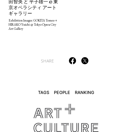
田智央 と 平子雄一 @ 東
京オペラシティ アート
ギャラリー
TAGS
PEOPLE
RANKING
Exhibition Images: GOKITA Tomoo +
HIRAKO Yuichi @ Tokyo Opera City
Art Gallery
ART WORLD
CULTURAL ESSAYS
POP CULTURE
JP-SOCIETY
SHARE
POLITICS
REVIEWS
ARTICLES
TAGS
PEOPLE
RANKING