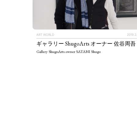
ART WORLD
2019.2
ギャラリー ShugoArts オーナー 佐谷周吾
Gallery ShugoArts owner SATANI Shugo
ART WORLD
C