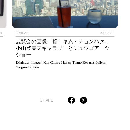
.9
REVIEWS
2018.3.29
TAGS
PEOPLE
RANKING
展覧会の画像一覧：キム・チョンハク –
小山登美夫ギャラリーとシュウゴアーツ
ショー
Exhibition Images: Kim Chong Hak @ Tomio Koyama Gallery,
ShugoArts Show
ULTURAL ESSAYS
POP CULTURE
JP-SOCIETY
POLITICS
REV
SHARE