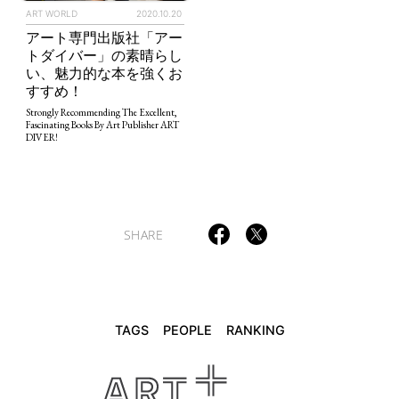
ART WORLD
2020.10.20
アート専門出版社「アー
トダイバー」の素晴らし
TAGS
PEOPLE
RANKING
い、魅力的な本を強くお
すすめ！
Strongly Recommending The Excellent,
Fascinating Books By Art Publisher ART
DIVER!
ART WORLD
CULTURAL ESSAYS
POP CULTURE
JP-SOCIETY
POLITICS
REVIEWS
ARTICLES
SHARE
TAGS
PEOPLE
RANKING