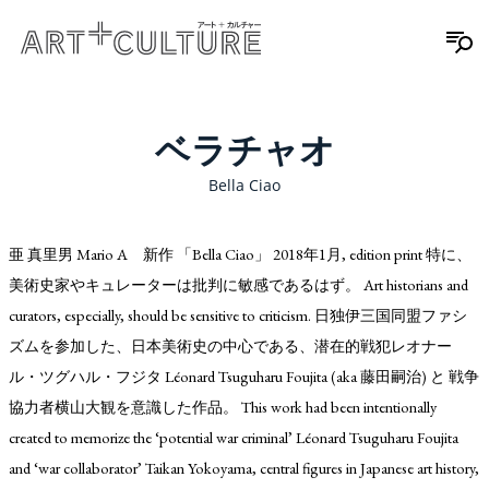
ベラチャオ
Bella Ciao
亜 真里男 Mario A 新作 「Bella Ciao」 2018年1月, edition print 特に、
美術史家やキュレーターは批判に敏感であるはず。 Art historians and
curators, especially, should be sensitive to criticism. 日独伊三国同盟ファシ
ズムを参加した、日本美術史の中心である、潜在的戦犯レオナー
ル・ツグハル・フジタ Léonard Tsuguharu Foujita (aka 藤田嗣治) と 戦争
協力者横山大観を意識した作品。 This work had been intentionally
created to memorize the ‘potential war criminal’ Léonard Tsuguharu Foujita
and ‘war collaborator’ Taikan Yokoyama, central figures in Japanese art history,