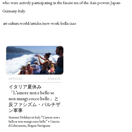
who were actively participating in the fascist era of the Axis powers Japan-
Germany-Italy.
art-culture.world/articles/new-work-bella-ciao
TAGS
PEOPLE
RANKING
ARTICLES
2018.8.19
イタリア夏休み
「L’amore non e bello se
non mangi cocco bello」と
ART WORLD
CULTURAL ESSAYS
POP CULTURE
JP-SOCIETY
反ファシズム・パルチザ
ン軍事
POLITICS
REVIEWS
ARTICLES
Summer Holidays in Italy “L’amore non e
bello se non mangi cocco bello” + Guerra
di Liberazione, Brigate Partigiane