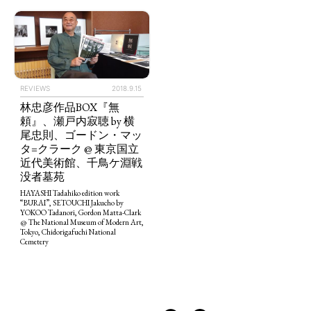
REVIEWS
2018.9.15
林忠彦作品BOX『無
頼』、瀬戸内寂聴 by 横
TAGS
PEOPLE
RANKING
尾忠則、ゴードン・マッ
タ=クラーク @ 東京国立
近代美術館、千鳥ケ淵戦
没者墓苑
HAYASHI Tadahiko edition work
“BURAI”, SETOUCHI Jakucho by
YOKOO Tadanori, Gordon Matta-Clark
ART WORLD
CULTURAL ESSAYS
POP CULTURE
JP-SOCIETY
@ The National Museum of Modern Art,
Tokyo, Chidorigafuchi National
Cemetery
POLITICS
REVIEWS
ARTICLES