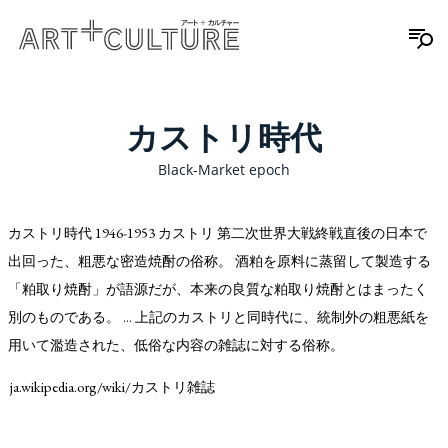
カストリ時代
Black-Market epoch
カストリ時代 1946-1953 カストリ 第二次世界大戦終戦直後の日本で
出回った、粗悪な密造焼酎の俗称。 酒粕を原料に蒸留して製造する
「粕取り焼酎」が語源だが、本来の良質な粕取り焼酎とはまったく
別のものである。 … 上記のカストリと同時代に、統制外の粗悪紙を
用いて濫造された、低俗な内容の雑誌に対する俗称。
ja.wikipedia.org/wiki/カストリ雑誌