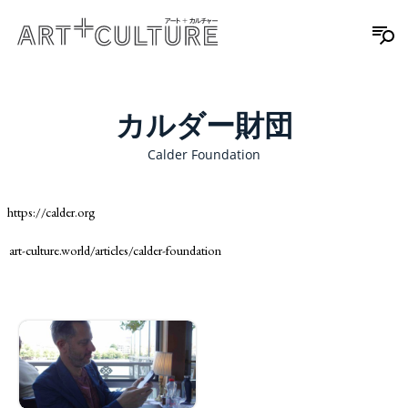
カルダー財団
Calder Foundation
https://calder.org
art-culture.world/articles/calder-foundation