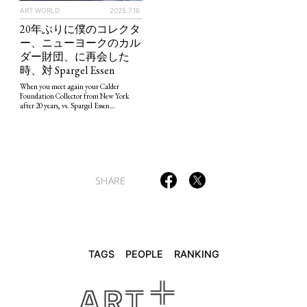
ART WORLD
2025.7.16
20年ぶりに僕のコレクタ
ー、ニューヨークのカル
TAGS
PEOPLE
RANKING
ダー財団、に再会した
時、対 Spargel Essen
When you meet again your Calder
Foundation Collector from New York
after 20 years, vs. Spargel Essen…
ART WORLD
CULTURAL ESSAYS
POP CULTURE
JP-SOCIETY
POLITICS
REVIEWS
ARTICLES
SHARE
TAGS
PEOPLE
RANKING