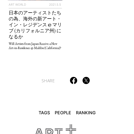
ART WORLD
2021.5.5
日本のアーティストたち
の為、海外の新アート・
イン・レジデンス @ マリ
TAGS
PEOPLE
RANKING
ブ (カリフォルニア州) に
なるか
Will Artists from Japan Receive a New
Art-in-Residence @ Malibu (California)?
ART WORLD
CULTURAL ESSAYS
POP CULTURE
JP-SOCIETY
POLITICS
REVIEWS
ARTICLES
SHARE
TAGS
PEOPLE
RANKING