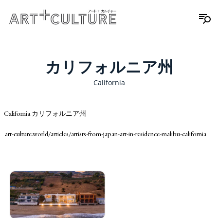
カリフォルニア州
California
California カリフォルニア州
art-culture.world/articles/artists-from-japan-art-in-residence-malibu-california