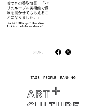
嘘つきの香取慎吾：「パ
リのルーブル美術館で個
展を開かせてもらえるこ
TAGS
PEOPLE
RANKING
とになりました。」
Liar KATORI Shingo: “I Have a Solo
Exhibition in the Louvre Museum”
ART WORLD
CULTURAL ESSAYS
POP CULTURE
JP-SOCIETY
SHARE
POLITICS
REVIEWS
ARTICLES
TAGS
PEOPLE
RANKING