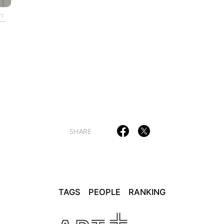
.1
TAGS
PEOPLE
RANKING
ULTURAL ESSAYS
POP CULTURE
JP-SOCIETY
POLITICS
REV
SHARE
TAGS
PEOPLE
RANKING