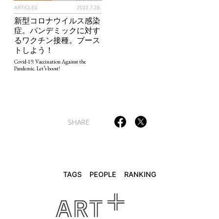
ARTICLES
2022.7.28
新型コロナウイルス感染
症。パンデミックに対す
TAGS
PEOPLE
RANKING
るワクチン接種。ブース
トしよう！
Covid-19. Vaccination Against the
Pandemic. Let’s boost!
ART WORLD
CULTURAL ESSAYS
POP CULTURE
JP-SOCIETY
POLITICS
REVIEWS
ARTICLES
SHARE
TAGS
PEOPLE
RANKING