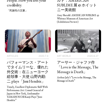
People. How you lost your
ルド：AMERICAN
credibility.
SUBLIME 展 @ ホイット
ニー美術館
「民族性の文脈」
Amy Sherald: AMERICAN SUBLIME @
Whitney Museum of American Art
(Exhibition Preview)
ART WORLD
CULTURAL ESSAYS
POP CULTURE
JP-SOCIETY
POLITICS
REVIEWS
ARTICLES
ART WORLD
2020.6.27
ARTICLES
2020.7.4
アーサー・ジャファ作
パフォーマンス・アート
「Love is the Message, The
でタイムリーな、優れた
Message is Death」
外交術：在ニューヨーク
総領事・大使 山野内勘
Arthur Jafa’s “Love is the Message, The
二 plays「Jimi Hendrix」
Message is Death”
Timely, Excellent Diplomatic Skill With
Performance Art: Consul General of
Japan in New York, Ambassador
YAMANOUCHI Kanji Plays “Jimi
Hendrix”