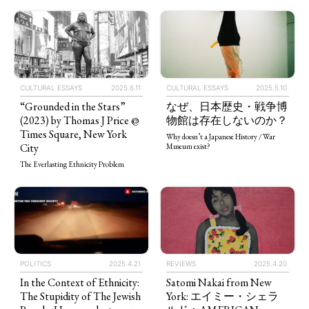
CULTURAL ESSAYS
2025.6.11
CULTURAL ESSAYS
2025.5.10
“Grounded in the Stars”
なぜ、日本歴史・戦争博
(2023) by Thomas J Price @
物館は存在しないのか？
Times Square, New York
Why doesn’t a Japanese History / War
City
Museum exist?
The Everlasting Ethnicity Problem
POLITICS
2025.4.21
REVIEWS
2025.4.20
In the Context of Ethnicity:
Satomi Nakai from New
The Stupidity of The Jewish
York: エイミー・シェラ
TAGS
PEOPLE
RANKING