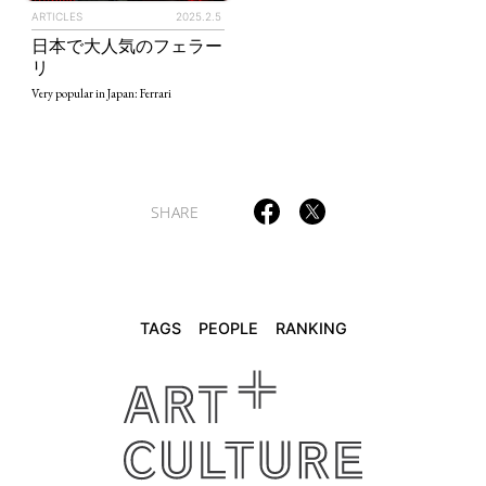
ARTICLES
2025.2.5
日本で大人気のフェラー
TAGS
PEOPLE
RANKING
リ
Very popular in Japan: Ferrari
ART WORLD
CULTURAL ESSAYS
POP CULTURE
JP-SOCIETY
SHARE
POLITICS
REVIEWS
ARTICLES
TAGS
PEOPLE
RANKING