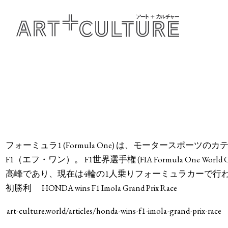
フォーミュラ1 (Formula One) は、モータースポ
F1（エフ・ワン）。 F1世界選手権 (FIA Formula One Wor
高峰であり、現在は4輪の1人乗りフォーミュラカーで行われて
初勝利 HONDA wins F1 Imola Grand Prix Race
art-culture.world/articles/honda-wins-f1-imola-grand-prix-race