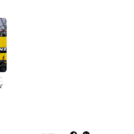
TAGS
PEOPLE
RANKING
19
ダ
ULTURAL ESSAYS
POP CULTURE
JP-SOCIETY
POLITICS
REV