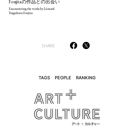
Foujitaの作品との出会い
TAGS
PEOPLE
RANKING
Encountering the works by Léonard
Tsuguharu Foujita
SHARE
ART WORLD
CULTURAL ESSAYS
POP CULTURE
JP-SOCIETY
POLITICS
REVIEWS
ARTICLES
TAGS
PEOPLE
RANKING