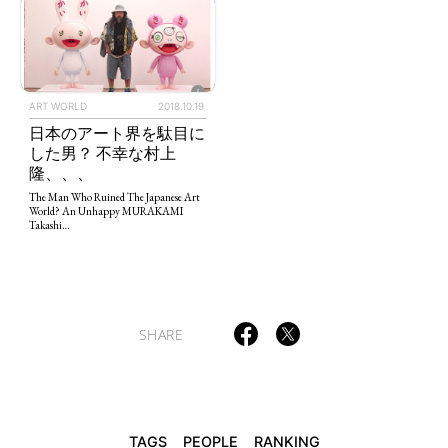
ART WORLD
2018.10.19
日本のアート界を駄目に
した男？ 不幸な村上
隆、、、
The Man Who Ruined The Japanese Art
World? An Unhappy MURAKAMI
Takashi…
SHARE
TAGS
PEOPLE
RANKING