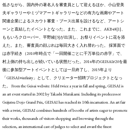
低さながら、国内外の著名人を審査員として迎えるほか、小山登美
夫ギャラリーやミヅマアートギャラリーなどの有力な画廊やアート
関連企業によるスカウト審査・ブース出展を設けるなど、アートシ
ーンと直結したイベントとなった。また、これまでに、AKB48[1]、
ももいろクローバー、平野綾[3]が出演し、お祭りイベントに花を添
えた。また、審査員の顔ぶれは毎回大きく入れ替わった。 採算面で
は赤字続き（2010年時点で「一回開催ごとに千万単位の赤字」で、
村上側の持ち出しが続いている状態だった。2014年のGEISAI#20を最
後に参加型アートイベントとしては一旦終了し、2015年より
「GEISAI∞infinity」として、クリエーター招聘プロジェクトとなっ
た。 From the Geisai website: Held twice a year in fall and spring, GEISAI is
an art event started in 2002 by Takashi Murakami. Including its predecessor
Geijutsu Dojo Grand Prix, GEISAI has reached its 10th incarnation. An art fair
with a twist, GEISAI combines hundreds of booths of artists eager to promote
their works, thousands of visitors shopping and browsing through the
selection, an international cast of judges to select and award the finest