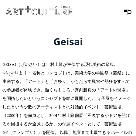
Geisai
GEISAI（げいさい）は、村上隆が主催する現代美術の祭典。
wikipediaより： 名称とコンセプトは、美術大学の学園祭（芸祭）に
由来する。「アート」と「お祭り」がもたらす興奮や熱狂をすべて
の参加者が体験でき、熱くおもしろい真剣勝負の「アートの現場」
を開拓したいというコンセプトを軸に展開した。 寺子屋をイメージ
したという少数のアーティストとの対話的イベント「芸術道場」
（2000年）を前身とし、2001年村上隆個展「召喚するかドアを開け
るか回復するか全滅するか」の付属イベントとして「芸術道場
GP（グランプリ）」を開催。 以降、無審査で出展できるハードルの