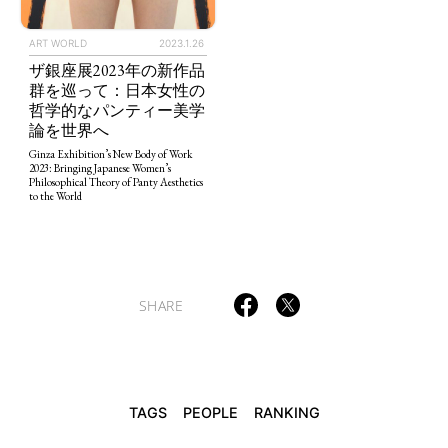
ART WORLD
2023.1.26
ザ銀座展2023年の新作品
群を巡って：日本女性の
TAGS
PEOPLE
RANKING
哲学的なパンティー美学
論を世界へ
Ginza Exhibition’s New Body of Work
2023: Bringing Japanese Women’s
Philosophical Theory of Panty Aesthetics
to the World
ART WORLD
CULTURAL ESSAYS
POP CULTURE
JP-SOCIETY
POLITICS
REVIEWS
ARTICLES
SHARE
TAGS
PEOPLE
RANKING