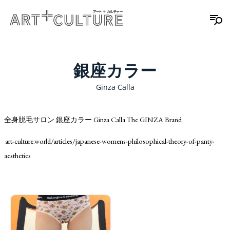
銀座カラー
Ginza Calla
全身脱毛サロン 銀座カラー Ginza Calla The GINZA Brand
art-culture.world/articles/japanese-womens-philosophical-theory-of-panty-
aesthetics