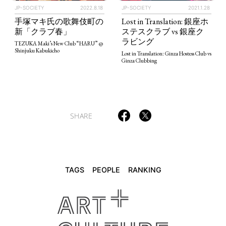
JP-SOCIETY
2022.8.18
JP-SOCIETY
2021.1.28
手塚マキ氏の歌舞伎町の
Lost in Translation: 銀座ホ
TAGS
PEOPLE
RANKING
新「クラブ春」
ステスクラブ vs 銀座ク
ラビング
TEZUKA Maki’s New Club “HARU” @
Shinjuku Kabukicho
Lost in Translation: Ginza Hostess Club vs
Ginza Clubbing
ART WORLD
CULTURAL ESSAYS
POP CULTURE
JP-SOCIETY
POLITICS
REVIEWS
ARTICLES
SHARE
TAGS
PEOPLE
RANKING