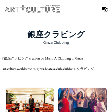
銀座クラビング
Ginza Clubbing
#銀座クラビング creation by Mario A Clubbing in Ginza
art-culture.world/articles/ginza-hostess-club-clubbing-クラビング