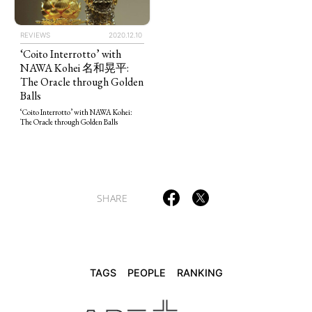
REVIEWS
2020.12.10
‘Coito Interrotto’ with
TAGS
PEOPLE
RANKING
NAWA Kohei 名和晃平:
The Oracle through Golden
Balls
‘Coito Interrotto’ with NAWA Kohei:
The Oracle through Golden Balls
ART WORLD
CULTURAL ESSAYS
POP CULTURE
JP-SOCIETY
POLITICS
REVIEWS
ARTICLES
SHARE
TAGS
PEOPLE
RANKING