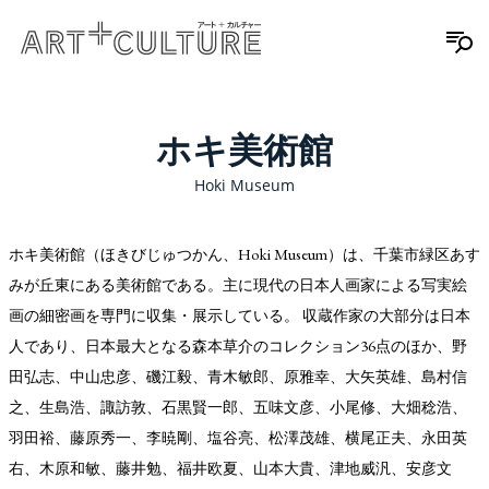
ホキ美術館
Hoki Museum
ホキ美術館（ほきびじゅつかん、Hoki Museum）は、千葉市緑区あす
みが丘東にある美術館である。主に現代の日本人画家による写実絵
画の細密画を専門に収集・展示している。 収蔵作家の大部分は日本
人であり、日本最大となる森本草介のコレクション36点のほか、野
田弘志、中山忠彦、磯江毅、青木敏郎、原雅幸、大矢英雄、島村信
之、生島浩、諏訪敦、石黒賢一郎、五味文彦、小尾修、大畑稔浩、
羽田裕、藤原秀一、李暁剛、塩谷亮、松澤茂雄、横尾正夫、永田英
右、木原和敏、藤井勉、福井欧夏、山本大貴、津地威汎、安彦文