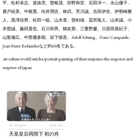
平、松村卓志、渡抜亮、曽根茂、卯野和宏、石田洋一、永山優子、
廣戸絵美、中根寛、向井潤吉、林武、芳川誠、吉田伊佐、伊勢崎勝
人、黒澤信男、松田一聡、山木章、曽剣雄、冨所龍人、山本誠、小
木曽誠、藤田貴也、石川和男、鶴友那、三重野慶、川原田亜紀子、
山梨備広、中西優多朗、岩下慎吾、Adolf Sehring、Dario Campanile、
Jean-Pierre Bedarridesなど約60名である。
art-culture.world/articles/portrait-painting-of-their-majesties-the-emperor-and-
empress-of-japan
TAGS
PEOPLE
RANKING
ART WORLD
CULTURAL ESSAYS
POP CULTURE
JP-SOCIETY
JP-SOCIETY
2018.5.21
POLITICS
REVIEWS
ARTICLES
天皇皇后両陛下 初の肖