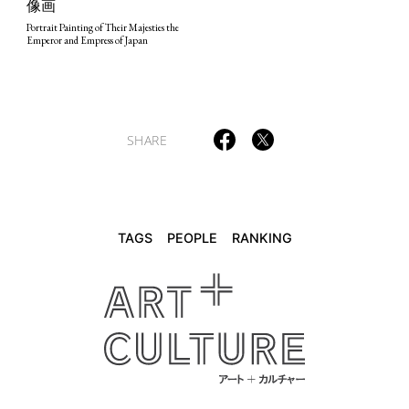
像画
Portrait Painting of Their Majesties the
Emperor and Empress of Japan
SHARE
TAGS
PEOPLE
RANKING