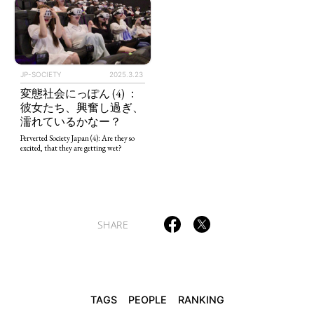
TAGS
PEOPLE
RANKING
JP-SOCIETY
2025.3.23
変態社会にっぽん (4) ：
彼女たち、興奮し過ぎ、
濡れているかなー？
Perverted Society Japan (4): Are they so
excited, that they are getting wet?
ART WORLD
CULTURAL ESSAYS
POP CULTURE
JP-SOCIETY
POLITICS
REVIEWS
ARTICLES
SHARE
TAGS
PEOPLE
RANKING