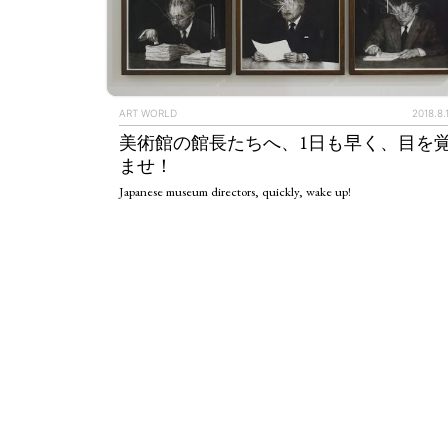
ART WORLD
2018.8.
美術館の館長たちへ、1日も早く、目を
ませ！
Japanese museum directors, quickly, wake up!
ART WORLD
C