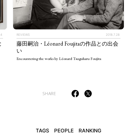
TAGS
PEOPLE
RANKING
14
REVIEWS
2018.7.28
覚
藤田嗣治・Léonard Foujitaの作品との出会
い
Encountering the works by Léonard Tsuguharu Foujita
ULTURAL ESSAYS
POP CULTURE
JP-SOCIETY
POLITICS
REV
SHARE
TAGS
PEOPLE
RANKING