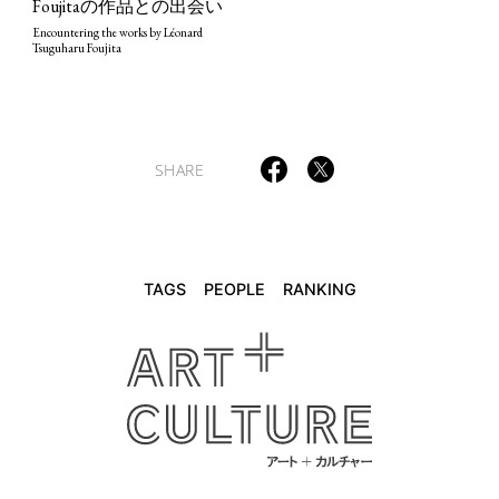
Foujitaの作品との出会い
TAGS
PEOPLE
RANKING
Encountering the works by Léonard
Tsuguharu Foujita
SHARE
ART WORLD
CULTURAL ESSAYS
POP CULTURE
JP-SOCIETY
POLITICS
REVIEWS
ARTICLES
TAGS
PEOPLE
RANKING