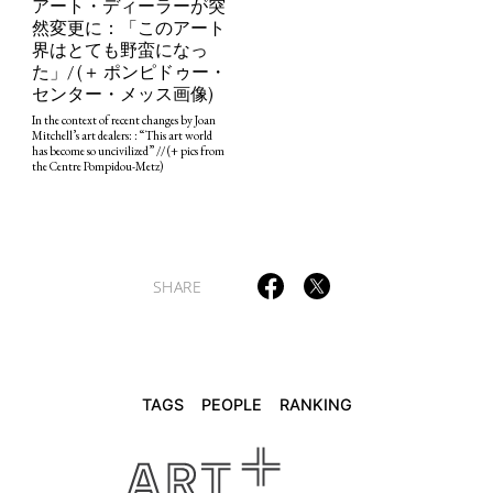
アート・ディーラーが突
然変更に：「このアート
界はとても野蛮になっ
た」/ (＋ ポンピドゥー・
TAGS
PEOPLE
RANKING
センター・メッス画像)
In the context of recent changes by Joan
Mitchell’s art dealers: : “This art world
has become so uncivilized” // (+ pics from
the Centre Pompidou-Metz)
ART WORLD
CULTURAL ESSAYS
POP CULTURE
JP-SOCIETY
POLITICS
REVIEWS
ARTICLES
SHARE
TAGS
PEOPLE
RANKING