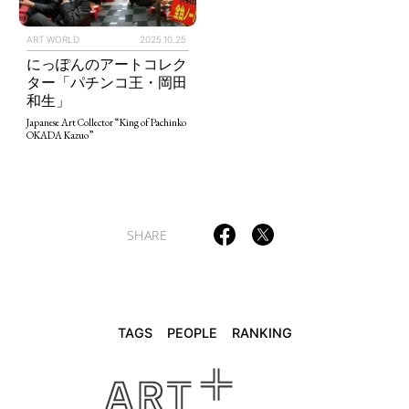
ART WORLD
2025.10.25
にっぽんのアートコレク
TAGS
PEOPLE
RANKING
ター「パチンコ王・岡田
和生」
Japanese Art Collector “King of Pachinko
OKADA Kazuo”
ART WORLD
CULTURAL ESSAYS
POP CULTURE
JP-SOCIETY
POLITICS
REVIEWS
ARTICLES
SHARE
TAGS
PEOPLE
RANKING