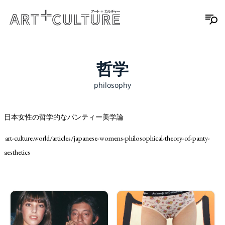
哲学
philosophy
日本女性の哲学的なパンティー美学論
art-culture.world/articles/japanese-womens-philosophical-theory-of-panty-
aesthetics