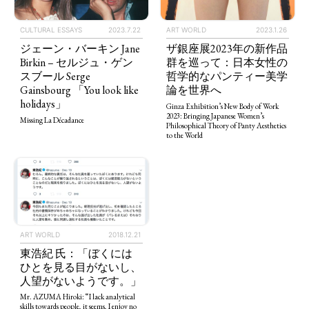
ART WORLD
2023.1.26
CULTURAL ESSAYS
2023.7.22
ザ銀座展2023年の新作品
ジェーン・バーキン Jane
群を巡って：日本女性の
Birkin – セルジュ・ゲン
哲学的なパンティー美学
スブール Serge
論を世界へ
Gainsbourg 「You look like
holidays」
Ginza Exhibition’s New Body of Work
2023: Bringing Japanese Women’s
Missing La Décadance
Philosophical Theory of Panty Aesthetics
to the World
TAGS
PEOPLE
RANKING
ART WORLD
2018.12.21
ART WORLD
CULTURAL ESSAYS
POP CULTURE
JP-SOCIETY
東浩紀 氏：「ぼくには
ひとを見る目がないし、
POLITICS
REVIEWS
ARTICLES
人望がないようです。」
Mr. AZUMA Hiroki: “I lack analytical
skills towards people, it seems, I enjoy no