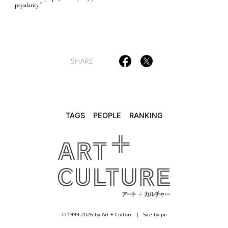
popularity.”
SHARE
TAGS
PEOPLE
RANKING
© 1999-2026 by Art + Culture
Site by pii