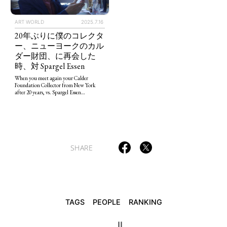
ART WORLD
2025.7.16
20年ぶりに僕のコレクタ
TAGS
PEOPLE
RANKING
ー、ニューヨークのカル
ダー財団、に再会した
時、対 Spargel Essen
When you meet again your Calder
Foundation Collector from New York
after 20 years, vs. Spargel Essen…
ART WORLD
CULTURAL ESSAYS
POP CULTURE
JP-SOCIETY
POLITICS
REVIEWS
ARTICLES
SHARE
TAGS
PEOPLE
RANKING