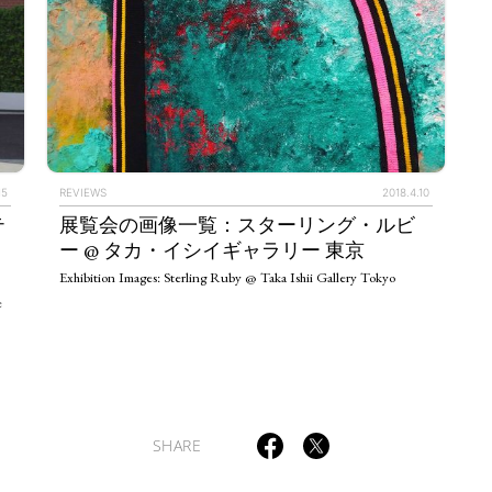
TAGS
PEOPLE
RANKING
15
REVIEWS
2018.4.10
テ
展覧会の画像一覧：スターリング・ルビ
ー @ タカ・イシイギャラリー 東京
Exhibition Images: Sterling Ruby @ Taka Ishii Gallery Tokyo
e
ULTURAL ESSAYS
POP CULTURE
JP-SOCIETY
POLITICS
REV
SHARE