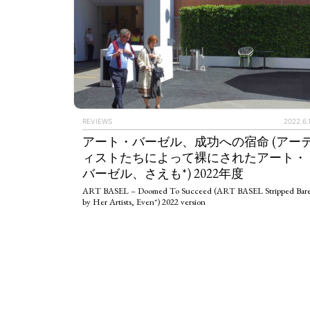
REVIEWS
2022.6.
アート・バーゼル、成功への宿命 (アー
ィストたちによって裸にされたアート・
バーゼル、さえも*) 2022年度
ART BASEL – Doomed To Succeed (ART BASEL Stripped Bar
by Her Artists, Even*) 2022 version
ART WORLD
C