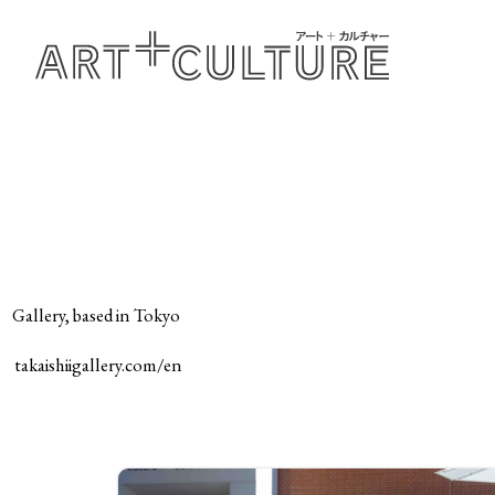
Gallery, based in Tokyo
takaishiigallery.com/en