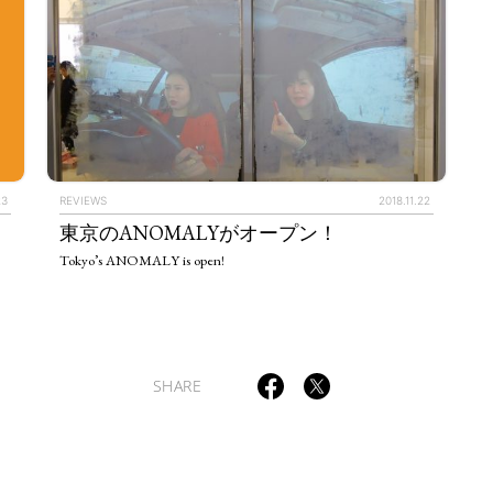
TAGS
PEOPLE
RANKING
23
REVIEWS
2018.11.22
東京のANOMALYがオープン！
Tokyo’s ANOMALY is open!
ULTURAL ESSAYS
POP CULTURE
JP-SOCIETY
POLITICS
REV
SHARE