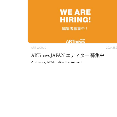
ART WORLD
2024.11.
ARTnews JAPAN エディター 募集中
ARTnews JAPAN Editor Recruitment
ART WORLD
C