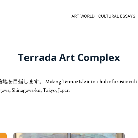
ART WORLD
CULTURAL ESSAYS
Terrada Art Complex
g Tennoz Isle into a hub of artistic cultu
, Shinagawa-ku, Tokyo, Japan