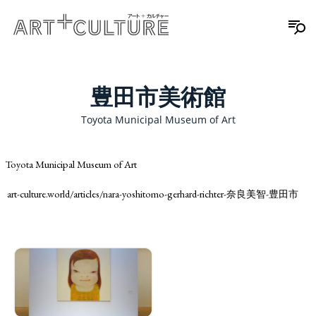
豊田市美術館
Toyota Municipal Museum of Art
Toyota Municipal Museum of Art
art-culture.world/articles/nara-yoshitomo-gerhard-richter-奈良美智-豊田市