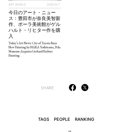
ART WORLD
2020.10.7
今日のアート・ニュー
ス：豊田市が奈良美智新
作、ポーラ美術館がゲル
TAGS
PEOPLE
RANKING
ハルト・リヒター作を購
入
Today’s Art News: City of Toyota Buys
New Painting by NARA Yoshitomo, Pola
Museum Acquires Gerhard Richter
Painting
ART WORLD
CULTURAL ESSAYS
POP CULTURE
JP-SOCIETY
POLITICS
REVIEWS
ARTICLES
SHARE
TAGS
PEOPLE
RANKING