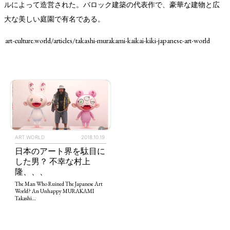
ルによって造営された。バロック建築の代表作で、豪華な建物と広
大な美しい庭園で有名である。
art-culture.world/articles/takashi-murakami-kaikai-kiki-japanese-art-world
TAGS
PEOPLE
RANKING
ART WORLD
2018.10.19
日本のアート界を駄目に
した男？ 不幸な村上
隆、、、
ART WORLD
CULTURAL ESSAYS
POP CULTURE
JP-SOCIETY
The Man Who Ruined The Japanese Art
POLITICS
REVIEWS
ARTICLES
World? An Unhappy MURAKAMI
Takashi…