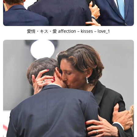
愛情・キス・愛 affection – kisses – love_1