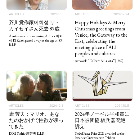
ARTICLES
2025.1.15
ARTICLES
2024.12.24
芥川賞作家이회성 リ・
Happy Holidays & Merry
カイセイさん死去 89歳
Christmas greetings from
Venice, the Gateway to the
Akutagawa Prize-winning Author 이회
East, celebrating the
성 RI Kaisei passed away at the age of 89.
R.I.P.
meeting place of ALL
peoples and cultures.
Artwork: “L’albero della vita” (1947)
ARTICLES
2024.12.3
ARTICLES
2024.10.11
康 芳夫：マリオ、あな
2024年ノーベル平和賞に
たのおかげで性欲が戻っ
日本被団協 核兵器廃絶
てきた
訴え
KOH Yoshio 康芳夫 R.I.P.
Nobel Peace Prize 2024 awarded to the
Japanese Organisation “Nihon