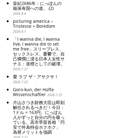
poor women.
皇紀2686年：にっぽんの
Strengthening of
核保有国への道。 (2)
conservative Japanese
2026.8.4
patriarchy. Strengthening
picturing america –
of the family registration
Tristesse + Boredom
system. Reinforcement of
2026.8.1
discriminatory bloodline
ideology.
「I wanna die, I wanna
live, I wanna die to set
me free」スリープレス、
セックスレス、憂鬱で、自
己憐憫に浸る日本人女性サ
ナエ：道標としての破壊。
2026.7.27
愛 ラブ ザ・アサクサ！
2026.7.25
Goro-kun, der Hüfte
Wissenschaftler
2026.7.23
片山さつき財務大臣は即刻
解任されるべきだ！今日：
1ドル = 163円。にっぽん
人がずっと自分の円を吸っ
ている。高市早苗首相「円
安で外為特会ホクホク」
為替メリットを強調
2026.7.22