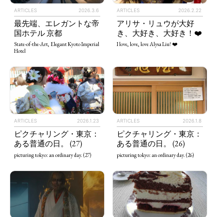
ARTICLES
2026.3.6
ARTICLES
2026.2.22
最先端、エレガントな帝
アリサ・リュウが大好
国ホテル 京都
き、大好き、大好き！❤️
State-of-the-Art, Elegant Kyoto Imperial
I love, love, love Alysa Liu! ❤️
Hotel
ARTICLES
2026.1.23
ARTICLES
2026.1.8
ピクチャリング・東京：
ピクチャリング・東京：
ある普通の日。 (27)
ある普通の日。 (26)
picturing tokyo: an ordinary day. (27)
picturing tokyo: an ordinary day. (26)