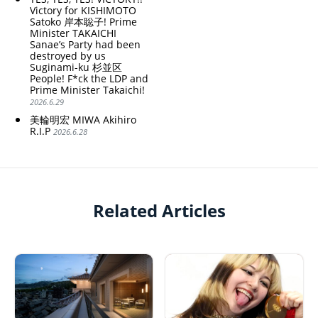
Victory for KISHIMOTO
Satoko 岸本聡子! Prime
Minister TAKAICHI
Sanae’s Party had been
destroyed by us
Suginami-ku 杉並区
People! F*ck the LDP and
Prime Minister Takaichi!
2026.6.29
美輪明宏 MIWA Akihiro
R.I.P
2026.6.28
Related Articles