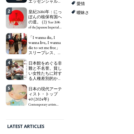
エッセンシャルワ
愛情
ーカー、セックス
2
ワーカー、ソーシ
皇紀2686年：にっ
曖昧さ
ャルワーカーと同
ぽんの核保有国へ
じ、アートワーカ
の道。 (2)
Year 2686
ーになる。
We have
of the Japanese Imperial
to change in Japan the
Era: Japan’s Path to
ART WORLD
CULTURAL ESSAYS
POP CULTURE
JP-SOCIETY
3
「I wanna die, I
word "artist" into the
Becoming a Nuclear
wanna live, I wanna
word "Art Worker"
Power. (2)
POLITICS
REVIEWS
ARTICLES
die to set me free」
(similar to "Essential
スリープレス、セ
Worker", "Sex Worker" or
ックスレス、憂鬱
"Social Worker")
4
で、自己憐憫に浸
日本館をめぐる非
る日本人女性サナ
難と不名誉。貧し
エ：道標としての
い女性たちに対す
破壊。
る人種差別的かつ
"I wanna die, I
植民地主義的な搾
wanna live, I wanna die to
5
取。保守的な日本
日本の現代アーテ
set me free" - Sanae, a
の家父長制の強
ィスト・トップ
Japanese woman who is
化。戸籍制度の強
40 (2024年)
sleepless, sexless, depressive
化。差別的な血統
and wallowing in self-
Contemporary artists
思想の強化。
pity: destruction as a
from Japan, Top 40 (2024)
guidepost.
Criticism and disgrace
surrounding the Japan
Pavilion. Racist and
LATEST ARTICLES
colonial exploitation of