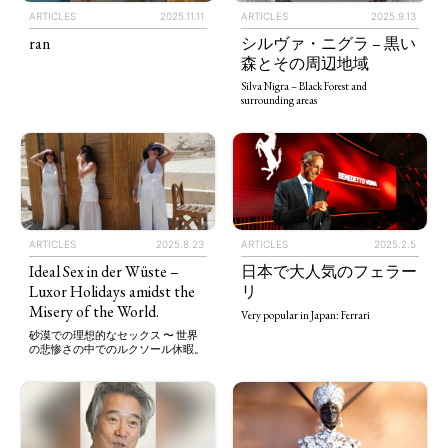
ARTICLES
2025.11.11
ARTICLES
2025.9.13
ran
シルヴァ・ニグラ – 黒い
森とその周辺地域
Silva Nigra – Black Forest and
surrounding areas
ARTICLES
2025.8.23
ARTICLES
2025.2.5
Ideal Sex in der Wüste –
日本で大人気のフェラー
Luxor Holidays amidst the
リ
Misery of the World.
Very popular in Japan: Ferrari
砂漠での理想的なセックス 〜 世界
の悲惨さの中でのルクソール休暇。