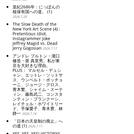
皇紀2686年：にっぽんの
核保有国への道。 (1)
2026.7.20
The Slow Death of the
New York Art Scene (4) :
Pretentious Idiot,
Instagrammer Joke
Jeffrey Magid vs. Dead
Jerry Gogosian
2026.7.17
アンドレ ブルトン・瀧口
修造・亜 真里男。私が東
京を大好きな理由。
PLUS： マルセル・デュシ
ャン、エットレ・ソットサ
ス、ウンベルト・ボッチョ
ーニ、ジョージ・グロス、
青木繁、シャイム・スーテ
ィン、藤島武二、コンスタ
ンティン・ブランクーシ、
レイチェル・ホワイトリー
ド、手塚愛子、青木豊、林
静一
2026.7.14
「日本の天皇制の廃止」へ
の道 (1)
2026.7.11
YES, YES, YES! VICTORY!!