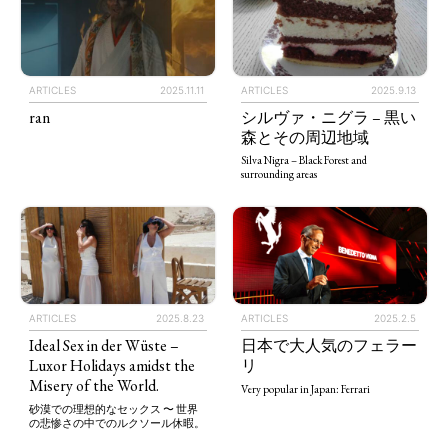
ARTICLES
2025.11.11
ARTICLES
2025.9.13
ran
シルヴァ・ニグラ – 黒い
森とその周辺地域
Silva Nigra – Black Forest and
surrounding areas
ARTICLES
2025.8.23
ARTICLES
2025.2.5
Ideal Sex in der Wüste –
日本で大人気のフェラー
Luxor Holidays amidst the
リ
Misery of the World.
Very popular in Japan: Ferrari
砂漠での理想的なセックス 〜 世界
の悲惨さの中でのルクソール休暇。