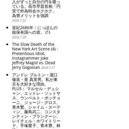
人がずっと自分の円を吸っ
ている。高市早苗首相「円
安で外為特会ホクホク」
為替メリットを強調
2026.7.22
皇紀2686年：にっぽんの
核保有国への道。 (1)
2026.7.20
The Slow Death of the
New York Art Scene (4) :
Pretentious Idiot,
Instagrammer Joke
Jeffrey Magid vs. Dead
Jerry Gogosian
2026.7.17
アンドレ ブルトン・瀧口
修造・亜 真里男。私が東
京を大好きな理由。
PLUS： マルセル・デュシ
ャン、エットレ・ソットサ
ス、ウンベルト・ボッチョ
ーニ、ジョージ・グロス、
青木繁、シャイム・スーテ
ィン、藤島武二、コンスタ
ンティン・ブランクーシ、
レイチェル・ホワイトリー
ド、手塚愛子、青木豊、林