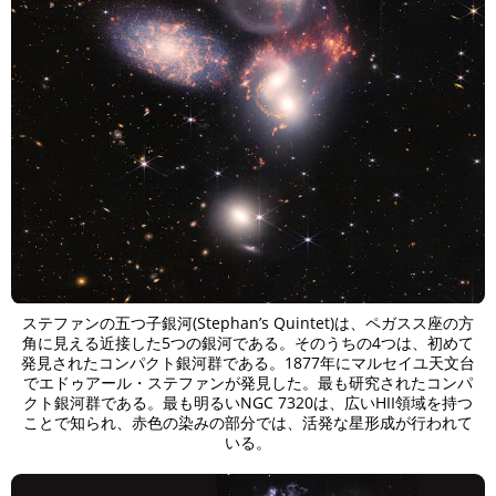
ステファンの五つ子銀河(Stephan’s Quintet)は、ペガスス座の方
角に見える近接した5つの銀河である。そのうちの4つは、初めて
発見されたコンパクト銀河群である。1877年にマルセイユ天文台
でエドゥアール・ステファンが発見した。最も研究されたコンパ
クト銀河群である。最も明るいNGC 7320は、広いHII領域を持つ
ことで知られ、赤色の染みの部分では、活発な星形成が行われて
いる。