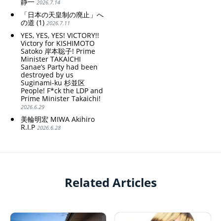
静一
2026.7.14
「日本の天皇制の廃止」へ
の道 (1)
2026.7.11
YES, YES, YES! VICTORY!!
Victory for KISHIMOTO
Satoko 岸本聡子! Prime
Minister TAKAICHI
Sanae’s Party had been
destroyed by us
Suginami-ku 杉並区
People! F*ck the LDP and
Prime Minister Takaichi!
2026.6.29
美輪明宏 MIWA Akihiro
R.I.P
2026.6.28
Related Articles