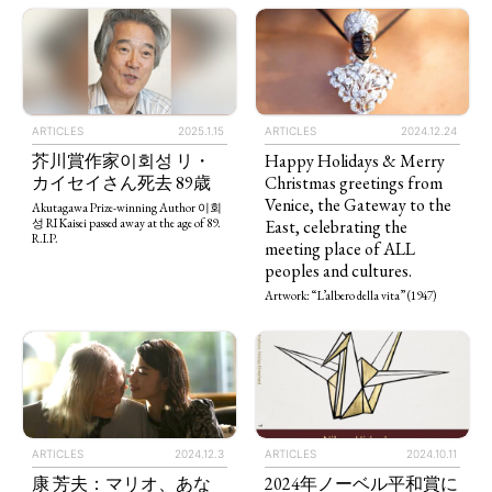
ARTICLES
2025.1.15
ARTICLES
2024.12.24
芥川賞作家이회성 リ・
Happy Holidays & Merry
カイセイさん死去 89歳
Christmas greetings from
Venice, the Gateway to the
Akutagawa Prize-winning Author 이회
East, celebrating the
성 RI Kaisei passed away at the age of 89.
R.I.P.
meeting place of ALL
peoples and cultures.
Artwork: “L’albero della vita” (1947)
ARTICLES
2024.12.3
ARTICLES
2024.10.11
康 芳夫：マリオ、あな
2024年ノーベル平和賞に