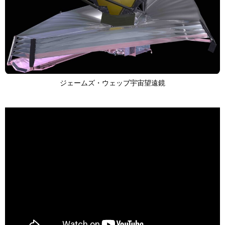
ジェームズ・ウェッブ宇宙望遠鏡
TAGS
PEOPLE
RANKING
ART WORLD
CULTURAL ESSAYS
POP CULTURE
JP-SOCIETY
POLITICS
REVIEWS
ARTICLES