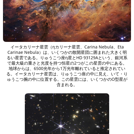
イータカリーナ星雲（ηカリーナ星雲、Carina Nebula、Eta
Carinae Nebula）は、いくつかの散開星団に囲まれた大きく明
るい星雲である。りゅうこつ座η星とHD 93129Aという、銀河系
で最大級の重さと光度を持つ恒星の2つがこの星雲の中にある。
地球からは、6500光年から1万光年離れていると推定されてい
る。イータカリーナ星雲は、りゅうこつ座の中に見え、いて・り
ゅうこつ腕の中に位置する。この星雲には、いくつかのO型星が
含まれる。