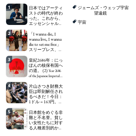
1
日本ではアーティ
ジェームズ・ウェッブ宇宙
ストの時代が終わ
望遠鏡
った。これから、
宇宙
エッセンシャルワ
ーカー、セックス
2
ワーカー、ソーシ
「I wanna die, I
ャルワーカーと同
wanna live, I wanna
じ、アートワーカ
die to set me free」
ーになる。
スリープレス、セ
We have
ックスレス、憂鬱
to change in Japan the
3
で、自己憐憫に浸
皇紀2686年：にっ
word "artist" into the
る日本人女性サナ
ぽんの核保有国へ
word "Art Worker"
エ：道標としての
の道。 (2)
(similar to "Essential
Year 2686
破壊。
Worker", "Sex Worker" or
"I wanna die, I
of the Japanese Imperial
"Social Worker")
wanna live, I wanna die to
Era: Japan’s Path to
4
片山さつき財務大
set me free" - Sanae, a
Becoming a Nuclear
臣は即刻解任され
Japanese woman who is
Power. (2)
るべきだ！今日：
sleepless, sexless, depressive
1ドル = 163円。に
and wallowing in self-
っぽん人がずっと
pity: destruction as a
5
自分の円を吸って
日本館をめぐる非
guidepost.
いる。高市早苗首
難と不名誉。貧し
相「円安で外為特
い女性たちに対す
会ホクホク」 為
る人種差別的かつ
替メリットを強調
植民地主義的な搾