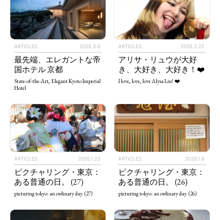
ARTICLES
2026.3.6
ARTICLES
2026.2.22
最先端、エレガントな帝
アリサ・リュウが大好
国ホテル 京都
き、大好き、大好き！❤️
State-of-the-Art, Elegant Kyoto Imperial
I love, love, love Alysa Liu! ❤️
Hotel
ARTICLES
2026.1.23
ARTICLES
2026.1.8
ピクチャリング・東京：
ピクチャリング・東京：
ある普通の日。 (27)
ある普通の日。 (26)
picturing tokyo: an ordinary day. (27)
picturing tokyo: an ordinary day. (26)