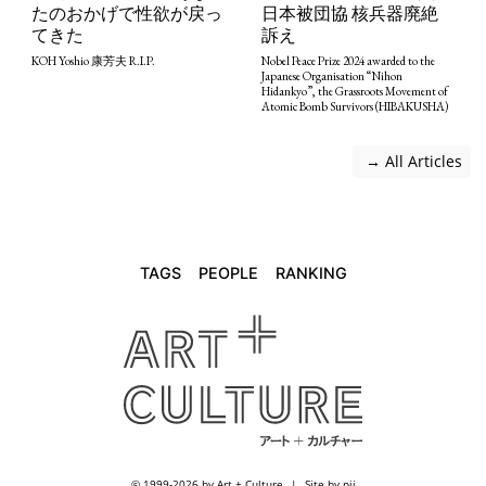
たのおかげで性欲が戻っ
日本被団協 核兵器廃絶
てきた
訴え
KOH Yoshio 康芳夫 R.I.P.
Nobel Peace Prize 2024 awarded to the
Japanese Organisation “Nihon
Hidankyo”, the Grassroots Movement of
Atomic Bomb Survivors (HIBAKUSHA)
 → All Articles
TAGS
PEOPLE
RANKING
© 1999-2026 by Art + Culture
Site by pii