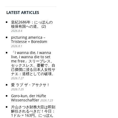
取。保守的な日本
Finance Minister
の家父長制の強
KATAYAMA Satsuki
化。戸籍制度の強
should be fired
LATEST ARTICLES
化。差別的な血統
immediately! Today: 1
思想の強化。
US$ = 163 Yen. The
皇紀2686年：にっぽんの
Japanese Have Long Been
Criticism and disgrace
核保有国への道。 (2)
Draining Their Own Yen.
surrounding the Japan
2026.8.4
Prime Minister
Pavilion. Racist and
picturing america –
TAKAICHI Sanae: "The
colonial exploitation of
Tristesse + Boredom
weak Yen makes the
poor women.
2026.8.1
Foreign Exchange Fund
Strengthening of
Special Account happy" -
conservative Japanese
「I wanna die, I wanna
Emphasising the benefits
patriarchy. Strengthening
live, I wanna die to set
of the exchange rate
me free」スリープレス、
of the family registration
セックスレス、憂鬱で、自
system. Reinforcement of
己憐憫に浸る日本人女性サ
discriminatory bloodline
ナエ：道標としての破壊。
ideology.
2026.7.27
愛 ラブ ザ・アサクサ！
2026.7.25
Goro-kun, der Hüfte
Wissenschaftler
2026.7.23
片山さつき財務大臣は即刻
解任されるべきだ！今日：
1ドル = 163円。にっぽん