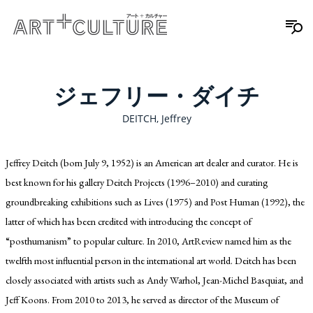
ジェフリー・ダイチ
DEITCH, Jeffrey
Jeffrey Deitch (born July 9, 1952) is an American art dealer and curator. He is
best known for his gallery Deitch Projects (1996–2010) and curating
groundbreaking exhibitions such as Lives (1975) and Post Human (1992), the
latter of which has been credited with introducing the concept of
“posthumanism” to popular culture. In 2010, ArtReview named him as the
twelfth most influential person in the international art world. Deitch has been
closely associated with artists such as Andy Warhol, Jean-Michel Basquiat, and
Jeff Koons. From 2010 to 2013, he served as director of the Museum of