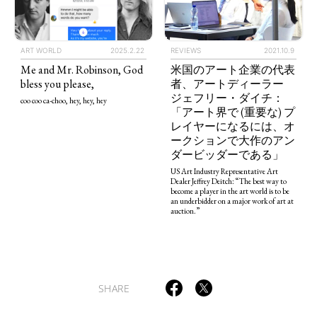
ART WORLD
CULTURAL ESSAYS
POP CULTURE
JP-SOCIETY
ART WORLD
2025.2.22
REVIEWS
2021.10.9
POLITICS
REVIEWS
ARTICLES
Me and Mr. Robinson, God
米国のアート企業の代表
bless you please,
者、アートディーラー
ジェフリー・ダイチ：
coo coo ca-choo, hey, hey, hey
「アート界で (重要な) プ
レイヤーになるには、オ
ークションで大作のアン
ダービッダーである」
US Art Industry Representative Art
Dealer Jeffrey Deitch: “The best way to
become a player in the art world is to be
an under­bidder on a major work of art at
auction.”
SHARE