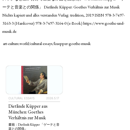
ーテと音楽との関係」 Dietlinde Küpper: Goethes Verhältnis zur Musik
Nichts kapiert und alles verstanden Verlag: tredition, 2019 ISBN 978-3-7497-
3163-3 (Hardcover) 978-3-7497-3164-0 (e-Book) https://www.goethe-und-
musik.de
art-culture.world/cultural-essays/kuepper-goethe-musik
TAGS
PEOPLE
RANKING
CULTURAL ESSAYS
2026.5.17
ART WORLD
CULTURAL ESSAYS
POP CULTURE
JP-SOCIETY
Dietlinde Küpper aus
München: Goethes
POLITICS
REVIEWS
ARTICLES
Verhältnis zur Musik
書籍：Dietlinde Küpper 「ゲーテと音
楽との関係」