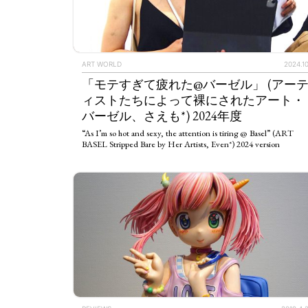
ART WORLD
2024.10
「モテすぎて疲れた@バーゼル」 (アー
ィストたちによって裸にされたアート・
バーゼル、さえも*) 2024年度
“As I’m so hot and sexy, the attention is tiring @ Basel” (ART
BASEL Stripped Bare by Her Artists, Even*) 2024 version