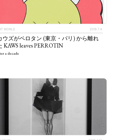
RT WORLD
2019.7.4
カウズがペロタン (東京・パリ) から離れ
 KAWS leaves PERROTIN
ter a decade