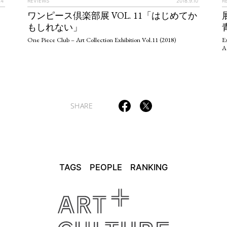
24
REVIEWS
2018.9.10
R
ULTURAL ESSAYS
POP CULTURE
JP-SOCIETY
POLITICS
REV
ワンピース倶楽部展 VOL. 11「はじめてか
もしれない」
One Piece Club – Art Collection Exhibition Vol.11 (2018)
E
A
SHARE
TAGS
PEOPLE
RANKING