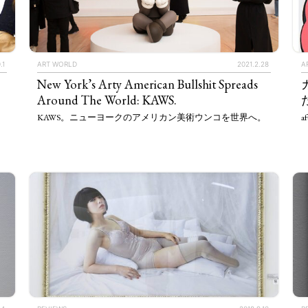
.1
ART WORLD
2021.2.28
A
テ
New York’s Arty American Bullshit Spreads
Around The World: KAWS.
た
KAWS。ニューヨークのアメリカン美術ウンコを世界へ。
af
TAGS
PEOPLE
RANKING