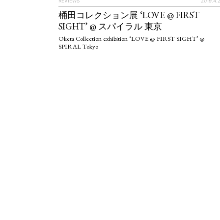
REVIEWS
2019.4.
ART WORLD
C
桶田コレクション展 ‘LOVE @ FIRST
SIGHT’ @ スパイラル 東京
Oketa Collection exhibition ‘LOVE @ FIRST SIGHT’ @
SPIRAL Tokyo