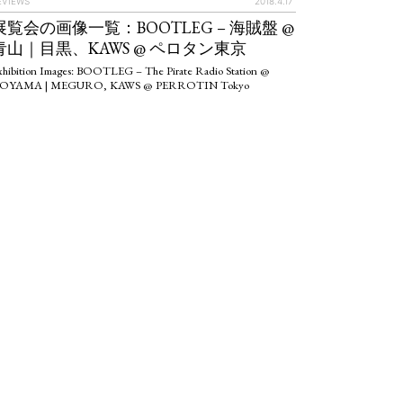
EVIEWS
2018.4.17
IEWS
ARTICLES
展覧会の画像一覧：BOOTLEG – 海賊盤 @
青山｜目黒、KAWS @ ペロタン東京
xhibition Images: BOOTLEG – The Pirate Radio Station @
OYAMA | MEGURO, KAWS @ PERROTIN Tokyo