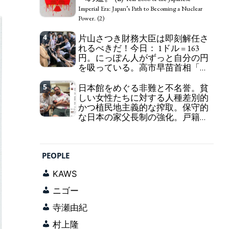
self-pity: destruction as a guidepost.
Imperial Era: Japan’s Path to Becoming a Nuclear
Power. (2)
4
片山さつき財務大臣は即刻解任さ
れるべきだ！今日： 1ドル = 163
円。にっぽん人がずっと自分の円
を吸っている。高市早苗首相「円
安で外為特会ホクホク」 為替メリ
ットを強調
5
日本館をめぐる非難と不名誉。貧
Finance Minister KATAYAMA
しい女性たちに対する人種差別的
Satsuki should be fired immediately! Today: 1 US$ =
かつ植民地主義的な搾取。保守的
163 Yen. The Japanese Have Long Been Draining
な日本の家父長制の強化。戸籍制
Their Own Yen. Prime Minister TAKAICHI
度の強化。差別的な血統思想の強
Sanae: "The weak Yen makes the Foreign Exchange
化。
Fund Special Account happy" - Emphasising the
Criticism and disgrace surrounding the
benefits of the exchange rate
Japan Pavilion. Racist and colonial exploitation of
PEOPLE
poor women. Strengthening of conservative
Japanese patriarchy. Strengthening of the family
KAWS
registration system. Reinforcement of
discriminatory bloodline ideology.
ニゴー
寺瀬由紀
村上隆