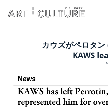
カウズがペロタン 
KAWS le
a