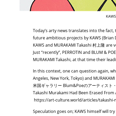
KAWS 
Today’s arty news translates into the fact,
future ambitious projects by KAWS (Brian 
KAWS and MURAKAMI Takashi 村上隆 are very
Just “recently”, PERROTIN and BLUM & POE
MURAKAMI Takashi, at that time their leadi
In this context, one can question again,
Angeles, New York, Tokyo) and MURAKAMI 
米国ギャラリー Blum&Poeのアーティス
Takashi Murakami Had Been Erased From Am
https://art-culture.world/articles/taka
Speculation goes on; KAWS himself will try