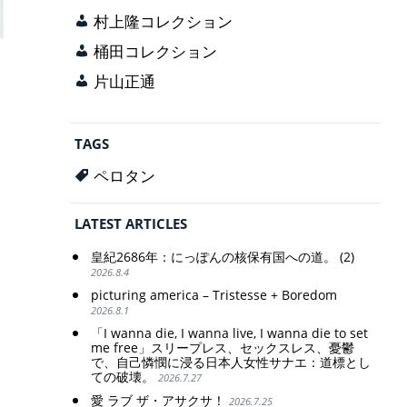
村上隆コレクション
桶田コレクション
片山正通
TAGS
ペロタン
LATEST ARTICLES
皇紀2686年：にっぽんの核保有国への道。 (2)
2026.8.4
picturing america – Tristesse + Boredom
2026.8.1
「I wanna die, I wanna live, I wanna die to set
me free」スリープレス、セックスレス、憂鬱
で、自己憐憫に浸る日本人女性サナエ：道標とし
ての破壊。
2026.7.27
愛 ラブ ザ・アサクサ！
2026.7.25