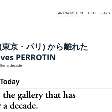
ART WORLD
CULTURAL ESSAYS
(東京・パリ) から離れた
aves PERROTIN
fter a decade