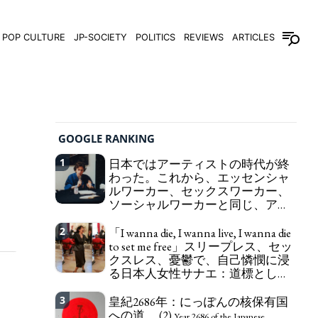
POP CULTURE
JP-SOCIETY
POLITICS
REVIEWS
ARTICLES
GOOGLE RANKING
1
日本ではアーティストの時代が終
わった。これから、エッセンシャ
ルワーカー、セックスワーカー、
ソーシャルワーカーと同じ、アー
トワーカーになる。
We have to change
2
「I wanna die, I wanna live, I wanna die
in Japan the word "artist" into the word "Art
to set me free」スリープレス、セッ
Worker" (similar to "Essential Worker", "Sex Worker"
クスレス、憂鬱で、自己憐憫に浸
or "Social Worker")
る日本人女性サナエ：道標として
の破壊。
"I wanna die, I wanna live, I wanna
3
皇紀2686年：にっぽんの核保有国
die to set me free" - Sanae, a Japanese woman who
への道。 (2)
is sleepless, sexless, depressive and wallowing in
Year 2686 of the Japanese