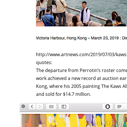
ART WORLD
C
http://www.artnews.com/2019/07/03/kaws-
quotes:
The departure from Perrotin’s roster come
work achieved a new record at auction earl
Kong, where his 2005 painting The Kaws Al
and sold for $14.7 million.