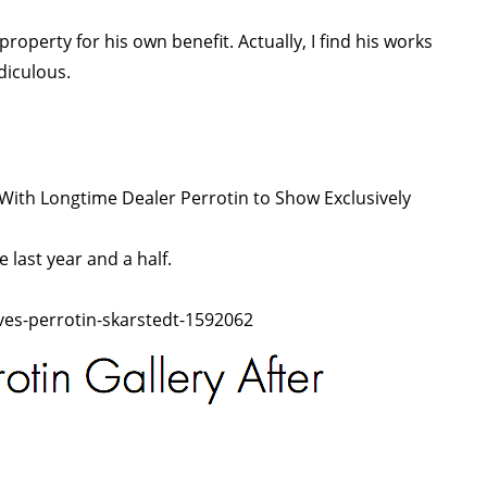
property for his own benefit. Actually, I find his works
diculous.
With Longtime Dealer Perrotin to Show Exclusively
 last year and a half.
ves-perrotin-skarstedt-1592062