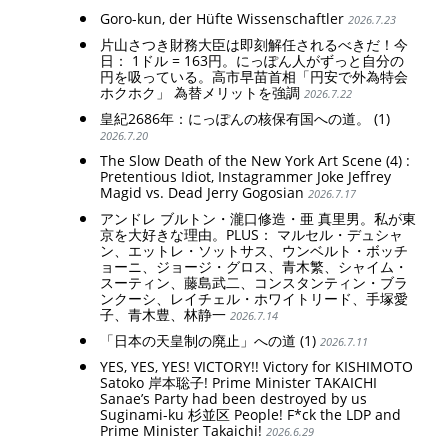
Goro-kun, der Hüfte Wissenschaftler
2026.7.23
片山さつき財務大臣は即刻解任されるべきだ！今
日： 1ドル = 163円。にっぽん人がずっと自分の
円を吸っている。高市早苗首相「円安で外為特会
ホクホク」 為替メリットを強調
2026.7.22
皇紀2686年：にっぽんの核保有国への道。 (1)
2026.7.20
The Slow Death of the New York Art Scene (4) :
Pretentious Idiot, Instagrammer Joke Jeffrey
Magid vs. Dead Jerry Gogosian
2026.7.17
アンドレ ブルトン・瀧口修造・亜 真里男。私が東
京を大好きな理由。PLUS： マルセル・デュシャ
ン、エットレ・ソットサス、ウンベルト・ボッチ
ョーニ、ジョージ・グロス、青木繁、シャイム・
スーティン、藤島武二、コンスタンティン・ブラ
ンクーシ、レイチェル・ホワイトリード、手塚愛
子、青木豊、林静一
2026.7.14
「日本の天皇制の廃止」への道 (1)
2026.7.11
YES, YES, YES! VICTORY!! Victory for KISHIMOTO
Satoko 岸本聡子! Prime Minister TAKAICHI
Sanae’s Party had been destroyed by us
Suginami-ku 杉並区 People! F*ck the LDP and
Prime Minister Takaichi!
2026.6.29