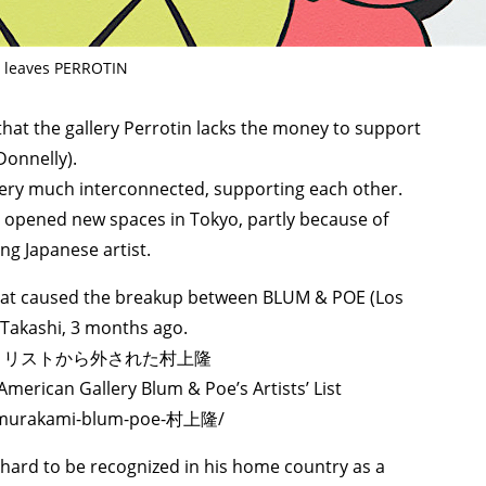
leaves PERROTIN
 that the gallery Perrotin lacks the money to support
Donnelly).
 much interconnected, supporting each other.
 opened new spaces in Tokyo, partly because of
ng Japanese artist.
 what caused the breakup between BLUM & POE (Los
Takashi, 3 months ago.
ト・リストから外された村上隆
erican Gallery Blum & Poe’s Artists’ List
shi-murakami-blum-poe-村上隆/
 hard to be recognized in his home country as a