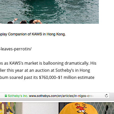
TAGS
PEOPLE
RANKING
ULTURAL ESSAYS
POP CULTURE
JP-SOCIETY
POLITICS
REV
leaves-perrotin/
s as KAWS’s market is ballooning dramatically. His
ier this year at an auction at Sotheby’s in Hong
bum soared past its $760,000–$1 million estimate