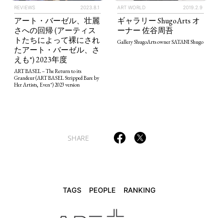
REVIEWS
2023.8.1
ART WORLD
2019.2.9
アート・バーゼル、壮麗
ギャラリー ShugoArts オ
さへの回帰 (アーティス
ーナー 佐谷周吾
トたちによって裸にされ
TAGS
PEOPLE
RANKING
Gallery ShugoArts owner SATANI Shugo
たアート・バーゼル、さ
えも*) 2023年度
ART BASEL – The Return to its
Grandeur (ART BASEL Stripped Bare by
Her Artists, Even*) 2023 version
ART WORLD
CULTURAL ESSAYS
POP CULTURE
JP-SOCIETY
POLITICS
REVIEWS
ARTICLES
SHARE
TAGS
PEOPLE
RANKING