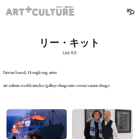
リー・キット
Lee Kit
Taiwan based, Hongkong artist
art-culture.world/articles/gallery-shugoarts-owner-satani-shugo