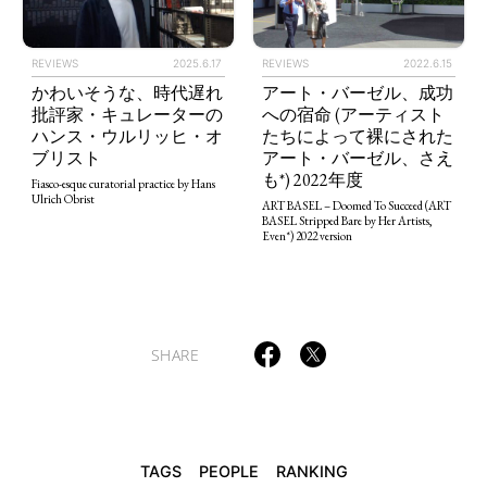
REVIEWS
2025.6.17
REVIEWS
2022.6.15
かわいそうな、時代遅れ
アート・バーゼル、成功
批評家・キュレーターの
への宿命 (アーティスト
TAGS
PEOPLE
RANKING
ハンス・ウルリッヒ・オ
たちによって裸にされた
ブリスト
アート・バーゼル、さえ
も*) 2022年度
Fiasco-esque curatorial practice by Hans
Ulrich Obrist
ART BASEL – Doomed To Succeed (ART
BASEL Stripped Bare by Her Artists,
Even*) 2022 version
ART WORLD
CULTURAL ESSAYS
POP CULTURE
JP-SOCIETY
POLITICS
REVIEWS
ARTICLES
SHARE
TAGS
PEOPLE
RANKING