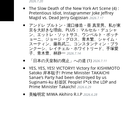
2026.7.20
The Slow Death of the New York Art Scene (4) :
Pretentious Idiot, Instagrammer Joke Jeffrey
Magid vs. Dead Jerry Gogosian
2026.7.17
アンドレ ブルトン・瀧口修造・亜 真里男。私が東
京を大好きな理由。PLUS： マルセル・デュシャ
ン、エットレ・ソットサス、ウンベルト・ボッチ
ョーニ、ジョージ・グロス、青木繁、シャイム・
スーティン、藤島武二、コンスタンティン・ブラ
ンクーシ、レイチェル・ホワイトリード、手塚愛
子、青木豊、林静一
2026.7.14
「日本の天皇制の廃止」への道 (1)
2026.7.11
YES, YES, YES! VICTORY!! Victory for KISHIMOTO
Satoko 岸本聡子! Prime Minister TAKAICHI
Sanae’s Party had been destroyed by us
Suginami-ku 杉並区 People! F*ck the LDP and
Prime Minister Takaichi!
2026.6.29
美輪明宏 MIWA Akihiro R.I.P
2026.6.28