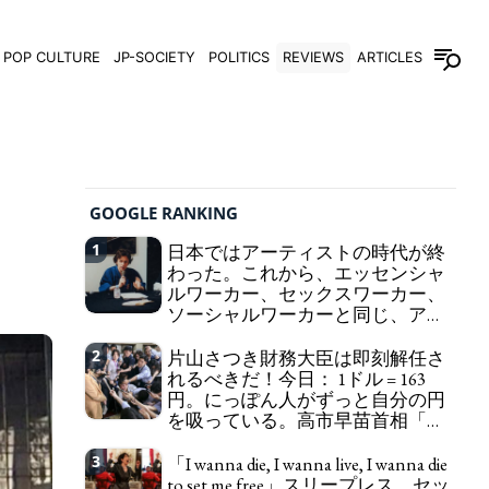
POP CULTURE
JP-SOCIETY
POLITICS
REVIEWS
ARTICLES
GOOGLE RANKING
1
日本ではアーティストの時代が終
わった。これから、エッセンシャ
ルワーカー、セックスワーカー、
ソーシャルワーカーと同じ、アー
トワーカーになる。
We have to change
2
片山さつき財務大臣は即刻解任さ
in Japan the word "artist" into the word "Art
れるべきだ！今日： 1ドル = 163
Worker" (similar to "Essential Worker", "Sex Worker"
円。にっぽん人がずっと自分の円
or "Social Worker")
を吸っている。高市早苗首相「円
安で外為特会ホクホク」 為替メリ
ットを強調
3
「I wanna die, I wanna live, I wanna die
Finance Minister KATAYAMA
to set me free」スリープレス、セッ
Satsuki should be fired immediately! Today: 1 US$ =