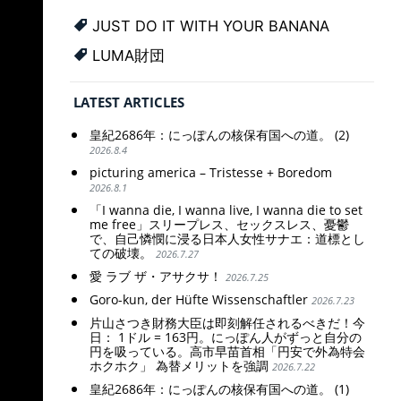
JUST DO IT WITH YOUR BANANA
LUMA財団
LATEST ARTICLES
皇紀2686年：にっぽんの核保有国への道。 (2)
2026.8.4
picturing america – Tristesse + Boredom
2026.8.1
「I wanna die, I wanna live, I wanna die to set
me free」スリープレス、セックスレス、憂鬱
で、自己憐憫に浸る日本人女性サナエ：道標とし
ての破壊。
2026.7.27
愛 ラブ ザ・アサクサ！
2026.7.25
Goro-kun, der Hüfte Wissenschaftler
2026.7.23
片山さつき財務大臣は即刻解任されるべきだ！今
日： 1ドル = 163円。にっぽん人がずっと自分の
円を吸っている。高市早苗首相「円安で外為特会
ホクホク」 為替メリットを強調
2026.7.22
皇紀2686年：にっぽんの核保有国への道。 (1)