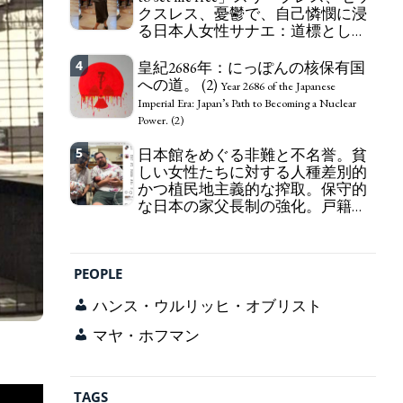
クスレス、憂鬱で、自己憐憫に浸
163 Yen. The Japanese Have Long Been Draining
る日本人女性サナエ：道標として
Their Own Yen. Prime Minister TAKAICHI
の破壊。
Sanae: "The weak Yen makes the Foreign Exchange
"I wanna die, I wanna live, I wanna
4
Fund Special Account happy" - Emphasising the
皇紀2686年：にっぽんの核保有国
die to set me free" - Sanae, a Japanese woman who
benefits of the exchange rate
への道。 (2)
is sleepless, sexless, depressive and wallowing in
Year 2686 of the Japanese
self-pity: destruction as a guidepost.
Imperial Era: Japan’s Path to Becoming a Nuclear
Power. (2)
5
日本館をめぐる非難と不名誉。貧
しい女性たちに対する人種差別的
かつ植民地主義的な搾取。保守的
な日本の家父長制の強化。戸籍制
度の強化。差別的な血統思想の強
化。
Criticism and disgrace surrounding the
Japan Pavilion. Racist and colonial exploitation of
PEOPLE
poor women. Strengthening of conservative
Japanese patriarchy. Strengthening of the family
ハンス・ウルリッヒ・オブリスト
registration system. Reinforcement of
discriminatory bloodline ideology.
マヤ・ホフマン
TAGS