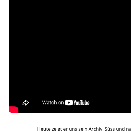
ART WORLD
C
>
Heute zeigt er uns sein Archiv. Süss und na