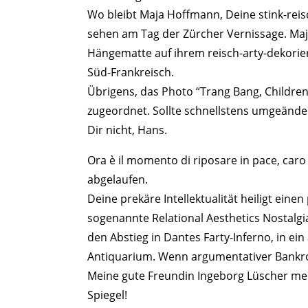
Wo bleibt Maja Hoffmann, Deine stink-reis
sehen am Tag der Zürcher Vernissage. Maja
Hängematte auf ihrem reisch-arty-dekorier
Süd-Frankreisch.
Übrigens, das Photo “Trang Bang, Children 
zugeordnet. Sollte schnellstens umgeänder
Dir nicht, Hans.
Ora è il momento di riposare in pace, caro 
abgelaufen.
Deine prekäre Intellektualität heiligt eine
sogenannte Relational Aesthetics Nostalgia
den Abstieg in Dantes Farty-Inferno, in e
Antiquarium. Wenn argumentativer Bankrot
Meine gute Freundin Ingeborg Lüscher mein
Spiegel!