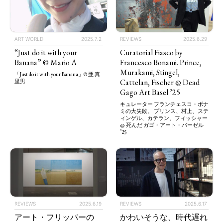
ART WORLD
2025.7.2
REVIEWS
2025.6.29
“Just do it with your
Curatorial Fiasco by
Banana” © Mario A
Francesco Bonami. Prince,
Murakami, Stingel,
「Just do it with your Banana」© 亜 真
Cattelan, Fischer @ Dead
里男
Gago Art Basel ’25
キュレーター フランチェスコ・ボナ
ミの大失敗。 プリンス、村上、ステ
ィンゲル、カテラン、フィッシャー
@ 死んだ ガゴ・アート・バーゼル
’25
REVIEWS
2025.6.19
REVIEWS
2025.6.17
アート・フリッパーの
かわいそうな、時代遅れ
TAGS
PEOPLE
RANKING