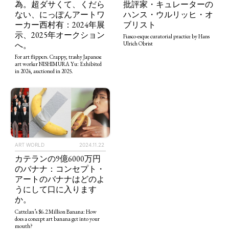
為。超ダサくて、くだら
批評家・キュレーターの
ない、にっぽんアートワ
ハンス・ウルリッヒ・オ
ーカー西村有：2024年展
ブリスト
示、2025年オークション
Fiasco-esque curatorial practice by Hans
へ。
Ulrich Obrist
For art flippers. Crappy, trashy Japanese
art worker NISHIMURA Yu: Exhibited
ART WORLD
CULTURAL ESSAYS
POP CULTURE
JP-SOCIETY
in 2024, auctioned in 2025.
POLITICS
REVIEWS
ARTICLES
ART WORLD
2024.11.22
カテランの9億6000万円
のバナナ：コンセプト・
アートのバナナはどのよ
うにして口に入ります
か。
Cattelan’s $6.2 Million Banana: How
does a concept art banana get into your
mouth?