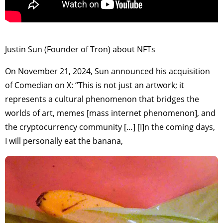
TAGS
PEOPLE
RANKING
>
Justin Sun (Founder of Tron) about NFTs
ART WORLD
CULTURAL ESSAYS
POP CULTURE
JP-SOCIETY
On November 21, 2024, Sun announced his acquisition
of Comedian on X: “This is not just an artwork; it
POLITICS
REVIEWS
ARTICLES
represents a cultural phenomenon that bridges the
worlds of art, memes [mass internet phenomenon], and
the cryptocurrency community […] [I]n the coming days,
I will personally eat the banana,