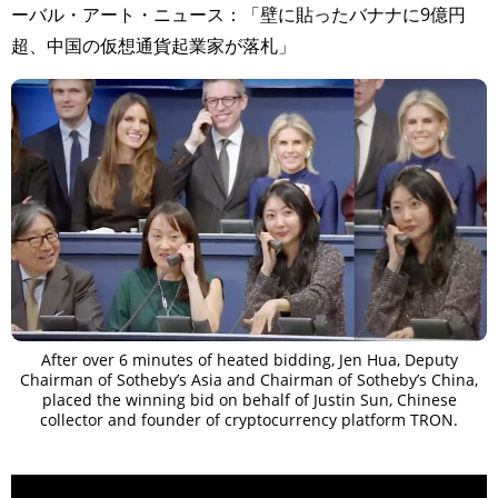
ーバル・アート・ニュース：「壁に貼ったバナナに9億円
超、中国の仮想通貨起業家が落札」
After over 6 minutes of heated bidding, Jen Hua, Deputy
Chairman of Sotheby’s Asia and Chairman of Sotheby’s China,
placed the winning bid on behalf of Justin Sun, Chinese
collector and founder of cryptocurrency platform TRON.