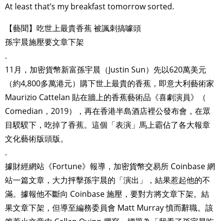
At least that’s my breakfast tomorrow sorted.
【藝聞】吃世上最貴香蕉 被諷刺搞噱頭
孫宇晨施壓要文章下架
.
11月，加密貨幣新富孫宇晨（Justin Sun）先以620萬美元
（約4,800多萬港元）購下世上最貴的香蕉，即意大利藝術家
Maurizio Cattelan 貼在牆上的香蕉藝術品《喜劇演員》（
Comedian，2019），再在香港半島酒店裡公發布會，在眾
目騤騤下，吃掉了香蕉。這個「表演」馬上霸佔了各大報章
文化藝術版頭版。
.
據財經網站《Fortune》報導，加密貨幣交易所 Coinbase 網
站一篇文章，大力抨擊孫宇晨的「演出」，結果惹起他的不
滿。據報他不斷向 Coinbase 施壓，要對方將文章下架。結
果文章下架，但導至編務委員會 Matt Murray 憤而辭職。該