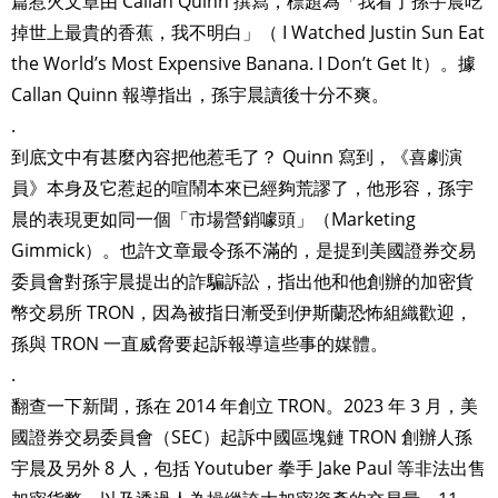
篇惹火文章由 Callan Quinn 撰寫，標題為「我看了孫宇晨吃
掉世上最貴的香蕉，我不明白」（ I Watched Justin Sun Eat
the World’s Most Expensive Banana. I Don’t Get It）。據
Callan Quinn 報導指出，孫宇晨讀後十分不爽。
.
到底文中有甚麼內容把他惹毛了？ Quinn 寫到，《喜劇演
員》本身及它惹起的喧鬧本來已經夠荒謬了，他形容，孫宇
晨的表現更如同一個「市場營銷噱頭」（Marketing
Gimmick）。也許文章最令孫不滿的，是提到美國證券交易
委員會對孫宇晨提出的詐騙訴訟，指出他和他創辦的加密貨
幣交易所 TRON，因為被指日漸受到伊斯蘭恐怖組織歡迎，
孫與 TRON 一直威脅要起訴報導這些事的媒體。
.
翻查一下新聞，孫在 2014 年創立 TRON。2023 年 3 月，美
國證券交易委員會（SEC）起訴中國區塊鏈 TRON 創辦人孫
宇晨及另外 8 人，包括 Youtuber 拳手 Jake Paul 等非法出售