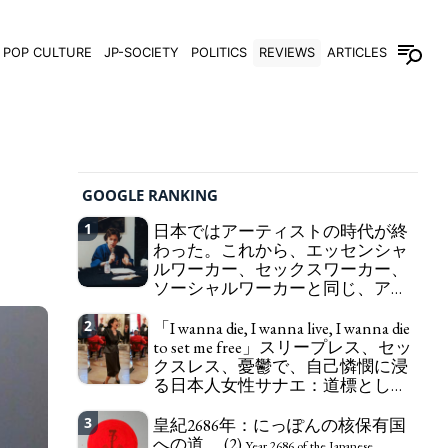
POP CULTURE
JP-SOCIETY
POLITICS
REVIEWS
ARTICLES
GOOGLE RANKING
1
日本ではアーティストの時代が終
わった。これから、エッセンシャ
ルワーカー、セックスワーカー、
ソーシャルワーカーと同じ、アー
トワーカーになる。
We have to change
2
「I wanna die, I wanna live, I wanna die
in Japan the word "artist" into the word "Art
to set me free」スリープレス、セッ
Worker" (similar to "Essential Worker", "Sex Worker"
クスレス、憂鬱で、自己憐憫に浸
or "Social Worker")
る日本人女性サナエ：道標として
の破壊。
"I wanna die, I wanna live, I wanna
3
皇紀2686年：にっぽんの核保有国
die to set me free" - Sanae, a Japanese woman who
への道。 (2)
is sleepless, sexless, depressive and wallowing in
Year 2686 of the Japanese