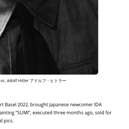
 vs. Adolf Hitler アドルフ・ヒトラー
t Art Basel 2022, brought Japanese newcomer IDA
ting “SUMI”, executed three months ago, sold for
d pics.