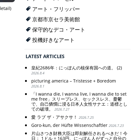
etail)
アート・フリッパー
京都市京セラ美術館
保守的なデコ・アート
投機好きなアート
LATEST ARTICLES
皇紀2686年：にっぽんの核保有国への道。 (2)
2026.8.4
picturing america – Tristesse + Boredom
2026.8.1
「I wanna die, I wanna live, I wanna die to set
me free」スリープレス、セックスレス、憂鬱
で、自己憐憫に浸る日本人女性サナエ：道標とし
ての破壊。
2026.7.27
愛 ラブ ザ・アサクサ！
2026.7.25
Goro-kun, der Hüfte Wissenschaftler
2026.7.23
片山さつき財務大臣は即刻解任されるべきだ！今
日： 1ドル = 163円。にっぽん人がずっと自分の