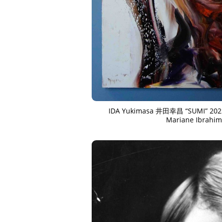
ART WORLD
C
IDA Yukimasa 井田幸昌 “SUMI” 2022. 
Mariane Ibrahim 