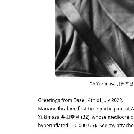
IDA Yukimasa 井田幸昌
Greetings from Basel, 4th of July 2022.
Mariane Ibrahim, first time participant a
Yukimasa 井田幸昌 (32), whose mediocre pain
hyperinflated 120.000 US$. See my attache