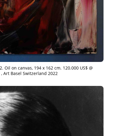
TAGS
PEOPLE
RANKING
ULTURAL ESSAYS
POP CULTURE
JP-SOCIETY
POLITICS
REV
Oil on canvas, 194 x 162 cm. 120.000 US$ @
, Art Basel Switzerland 2022