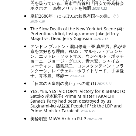
円を吸っている。高市早苗首相「円安で外為特会
ホクホク」 為替メリットを強調
2026.7.22
皇紀2686年：にっぽんの核保有国への道。 (1)
2026.7.20
The Slow Death of the New York Art Scene (4) :
Pretentious Idiot, Instagrammer Joke Jeffrey
Magid vs. Dead Jerry Gogosian
2026.7.17
アンドレ ブルトン・瀧口修造・亜 真里男。私が東
京を大好きな理由。PLUS： マルセル・デュシャ
ン、エットレ・ソットサス、ウンベルト・ボッチ
ョーニ、ジョージ・グロス、青木繁、シャイム・
スーティン、藤島武二、コンスタンティン・ブラ
ンクーシ、レイチェル・ホワイトリード、手塚愛
子、青木豊、林静一
2026.7.14
「日本の天皇制の廃止」への道 (1)
2026.7.11
YES, YES, YES! VICTORY!! Victory for KISHIMOTO
Satoko 岸本聡子! Prime Minister TAKAICHI
Sanae’s Party had been destroyed by us
Suginami-ku 杉並区 People! F*ck the LDP and
Prime Minister Takaichi!
2026.6.29
美輪明宏 MIWA Akihiro R.I.P
2026.6.28