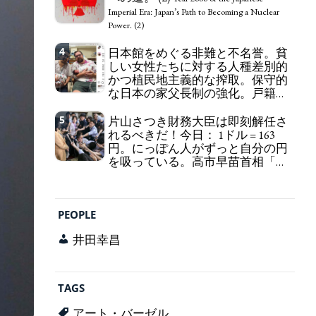
self-pity: destruction as a guidepost.
Imperial Era: Japan’s Path to Becoming a Nuclear
Power. (2)
4
日本館をめぐる非難と不名誉。貧
しい女性たちに対する人種差別的
かつ植民地主義的な搾取。保守的
な日本の家父長制の強化。戸籍制
度の強化。差別的な血統思想の強
化。
5
片山さつき財務大臣は即刻解任さ
Criticism and disgrace surrounding the
れるべきだ！今日： 1ドル = 163
Japan Pavilion. Racist and colonial exploitation of
円。にっぽん人がずっと自分の円
poor women. Strengthening of conservative
を吸っている。高市早苗首相「円
Japanese patriarchy. Strengthening of the family
安で外為特会ホクホク」 為替メリ
registration system. Reinforcement of
ットを強調
discriminatory bloodline ideology.
Finance Minister KATAYAMA
Satsuki should be fired immediately! Today: 1 US$ =
PEOPLE
163 Yen. The Japanese Have Long Been Draining
Their Own Yen. Prime Minister TAKAICHI
井田幸昌
Sanae: "The weak Yen makes the Foreign Exchange
Fund Special Account happy" - Emphasising the
benefits of the exchange rate
TAGS
アート・バーゼル