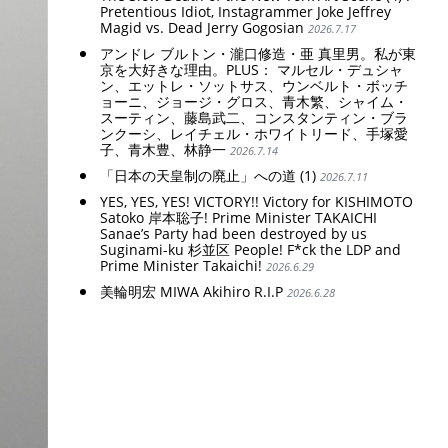
Pretentious Idiot, Instagrammer Joke Jeffrey
Magid vs. Dead Jerry Gogosian
2026.7.17
アンドレ ブルトン・瀧口修造・亜 真里男。私が東
京を大好きな理由。PLUS： マルセル・デュシャ
ン、エットレ・ソットサス、ウンベルト・ボッチ
ョーニ、ジョージ・グロス、青木繁、シャイム・
スーティン、藤島武二、コンスタンティン・ブラ
ンクーシ、レイチェル・ホワイトリード、手塚愛
子、青木豊、林静一
2026.7.14
「日本の天皇制の廃止」への道 (1)
2026.7.11
YES, YES, YES! VICTORY!! Victory for KISHIMOTO
Satoko 岸本聡子! Prime Minister TAKAICHI
Sanae’s Party had been destroyed by us
Suginami-ku 杉並区 People! F*ck the LDP and
Prime Minister Takaichi!
2026.6.29
美輪明宏 MIWA Akihiro R.I.P
2026.6.28