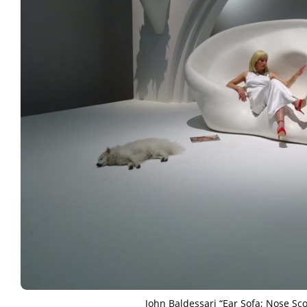
ART WORLD
C
John Baldessari “Ear Sofa; Nose Sco