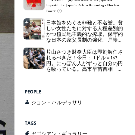
self-pity: destruction as a guidepost.
Imperial Era: Japan’s Path to Becoming a Nuclear
Power. (2)
4
日本館をめぐる非難と不名誉。貧
しい女性たちに対する人種差別的
かつ植民地主義的な搾取。保守的
な日本の家父長制の強化。戸籍制
度の強化。差別的な血統思想の強
化。
5
片山さつき財務大臣は即刻解任さ
Criticism and disgrace surrounding the
れるべきだ！今日： 1ドル = 163
Japan Pavilion. Racist and colonial exploitation of
円。にっぽん人がずっと自分の円
poor women. Strengthening of conservative
を吸っている。高市早苗首相「円
Japanese patriarchy. Strengthening of the family
安で外為特会ホクホク」 為替メリ
registration system. Reinforcement of
ットを強調
discriminatory bloodline ideology.
Finance Minister KATAYAMA
Satsuki should be fired immediately! Today: 1 US$ =
PEOPLE
163 Yen. The Japanese Have Long Been Draining
Their Own Yen. Prime Minister TAKAICHI
ジョン・バルデッサリ
Sanae: "The weak Yen makes the Foreign Exchange
Fund Special Account happy" - Emphasising the
benefits of the exchange rate
TAGS
ガゴシアン・ギャラリー