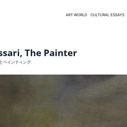
ART WORLD
CULTURAL ESSAYS
ssari, The Painter
とペインティング