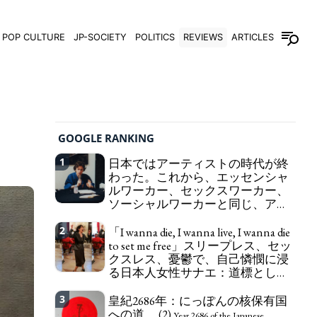
POP CULTURE
JP-SOCIETY
POLITICS
REVIEWS
ARTICLES
GOOGLE RANKING
1
日本ではアーティストの時代が終
わった。これから、エッセンシャ
ルワーカー、セックスワーカー、
ソーシャルワーカーと同じ、アー
トワーカーになる。
We have to change
2
「I wanna die, I wanna live, I wanna die
in Japan the word "artist" into the word "Art
to set me free」スリープレス、セッ
Worker" (similar to "Essential Worker", "Sex Worker"
クスレス、憂鬱で、自己憐憫に浸
or "Social Worker")
る日本人女性サナエ：道標として
の破壊。
"I wanna die, I wanna live, I wanna
3
皇紀2686年：にっぽんの核保有国
die to set me free" - Sanae, a Japanese woman who
への道。 (2)
is sleepless, sexless, depressive and wallowing in
Year 2686 of the Japanese