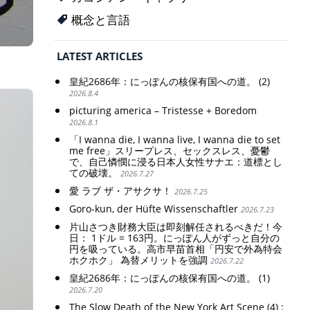
概念と言語
LATEST ARTICLES
皇紀2686年：にっぽんの核保有国への道。 (2)
2026.8.4
picturing america – Tristesse + Boredom
2026.8.1
「I wanna die, I wanna live, I wanna die to set
me free」スリープレス、セックスレス、憂鬱
で、自己憐憫に浸る日本人女性サナエ：道標とし
ての破壊。
2026.7.27
愛 ラブ ザ・アサクサ！
2026.7.25
Goro-kun, der Hüfte Wissenschaftler
2026.7.23
片山さつき財務大臣は即刻解任されるべきだ！今
日： 1ドル = 163円。にっぽん人がずっと自分の
円を吸っている。高市早苗首相「円安で外為特会
ホクホク」 為替メリットを強調
2026.7.22
皇紀2686年：にっぽんの核保有国への道。 (1)
2026.7.20
The Slow Death of the New York Art Scene (4) :