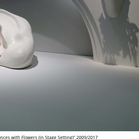
TAGS
PEOPLE
RANKING
ULTURAL ESSAYS
POP CULTURE
JP-SOCIETY
POLITICS
REV
nces with Flowers (in Stage Setting)” 2009/2017