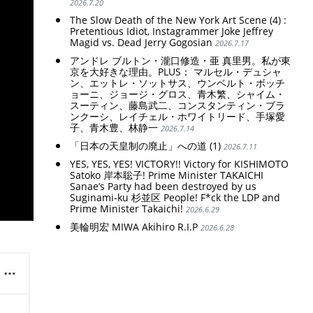
2026.7.20
The Slow Death of the New York Art Scene (4) :
Pretentious Idiot, Instagrammer Joke Jeffrey
Magid vs. Dead Jerry Gogosian
2026.7.17
アンドレ ブルトン・瀧口修造・亜 真里男。私が東
京を大好きな理由。PLUS： マルセル・デュシャ
ン、エットレ・ソットサス、ウンベルト・ボッチ
ョーニ、ジョージ・グロス、青木繁、シャイム・
スーティン、藤島武二、コンスタンティン・ブラ
ンクーシ、レイチェル・ホワイトリード、手塚愛
子、青木豊、林静一
2026.7.14
「日本の天皇制の廃止」への道 (1)
2026.7.11
YES, YES, YES! VICTORY!! Victory for KISHIMOTO
Satoko 岸本聡子! Prime Minister TAKAICHI
Sanae’s Party had been destroyed by us
Suginami-ku 杉並区 People! F*ck the LDP and
Prime Minister Takaichi!
2026.6.29
美輪明宏 MIWA Akihiro R.I.P
2026.6.28