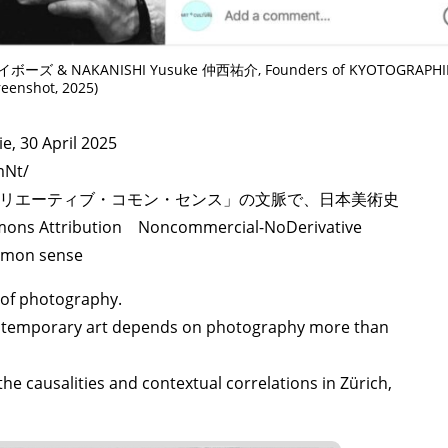
TAGS
PEOPLE
RANKING
ボーズ & NAKANISHI Yusuke 仲西祐介, Founders of KYOTOGRAPHIE
reenshot, 2025)
e, 30 April 2025
mNt/
ULTURAL ESSAYS
POP CULTURE
JP-SOCIETY
POLITICS
REV
リエーティブ・コモン・センス」の文脈で、日本美術史
ttribution Noncommercial-NoDerivative
ommon sense
 of photography.
ontemporary art depends on photography more than
the causalities and contextual correlations in Zürich,