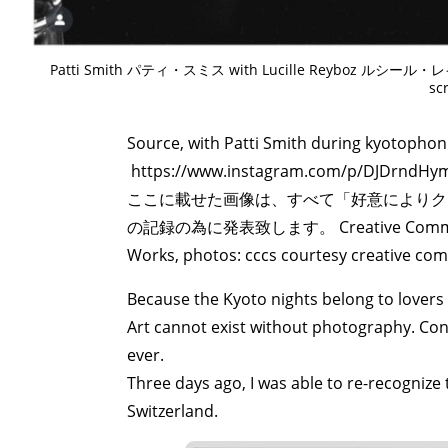
Patti Smith パティ・スミス with Lucille Reyboz ルシール・レイ
sc
Source, with Patti Smith during kyotophoni
https://www.instagram.com/p/DJDrndHy
ART WORLD
C
ここに載せた画像は、すべて「好意によりク
の記録の為に発表致します。 Creative Commons A
Works, photos: cccs courtesy creative c
Because the Kyoto nights belong to lovers
Art cannot exist without photography. C
ever.
Three days ago, I was able to re-recognize 
Switzerland.