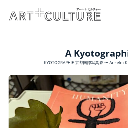
A Kyotographi
KYOTOGRAPHIE 京都国際写真祭 〜 Anselm 