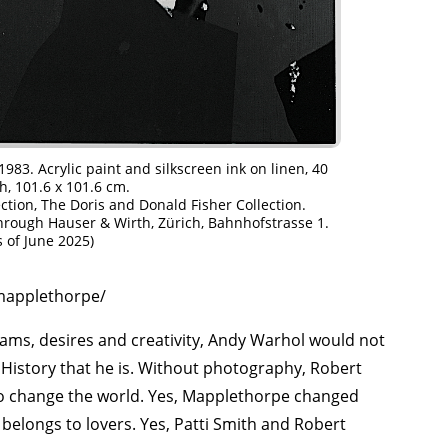
83. Acrylic paint and silkscreen ink on linen, 40
h, 101.6 x 101.6 cm.
ction, The Doris and Donald Fisher Collection.
hrough Hauser & Wirth, Zürich, Bahnhofstrasse 1.
s of June 2025)
-mapplethorpe/
ms, desires and creativity, Andy Warhol would not
 History that he is. Without photography, Robert
o change the world. Yes, Mapplethorpe changed
 belongs to lovers. Yes, Patti Smith and Robert