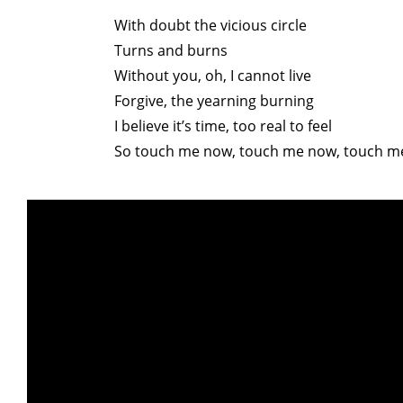
With doubt the vicious circle
Turns and burns
Without you, oh, I cannot live
Forgive, the yearning burning
I believe it’s time, too real to feel
So touch me now, touch me now, touch m