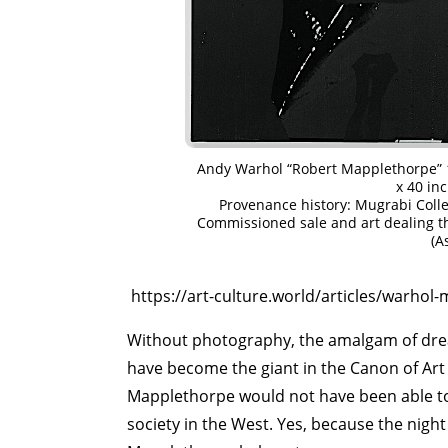
Andy Warhol “Robert Mapplethorpe” 19
x 40 inc
Provenance history: Mugrabi Colle
Commissioned sale and art dealing t
(A
https://art-culture.world/articles/warhol
Without photography, the amalgam of drea
have become the giant in the Canon of Art
Mapplethorpe would not have been able t
society in the West. Yes, because the night