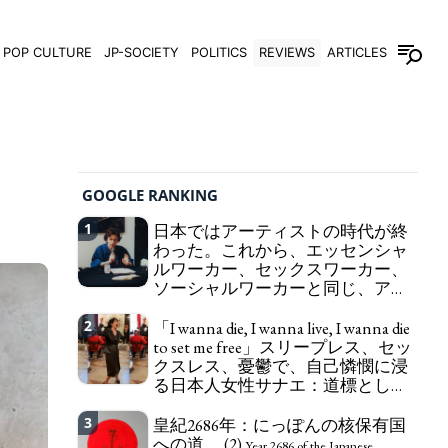
POP CULTURE
JP-SOCIETY
POLITICS
REVIEWS
ARTICLES
GOOGLE RANKING
1
日本ではアーティストの時代が終
わった。これから、エッセンシャ
ルワーカー、セックスワーカー、
ソーシャルワーカーと同じ、アー
トワーカーになる。
We have to change
2
「I wanna die, I wanna live, I wanna die
in Japan the word "artist" into the word "Art
to set me free」スリープレス、セッ
Worker" (similar to "Essential Worker", "Sex Worker"
クスレス、憂鬱で、自己憐憫に浸
or "Social Worker")
る日本人女性サナエ：道標として
の破壊。
"I wanna die, I wanna live, I wanna
3
皇紀2686年：にっぽんの核保有国
die to set me free" - Sanae, a Japanese woman who
への道。 (2)
is sleepless, sexless, depressive and wallowing in
Year 2686 of the Japanese