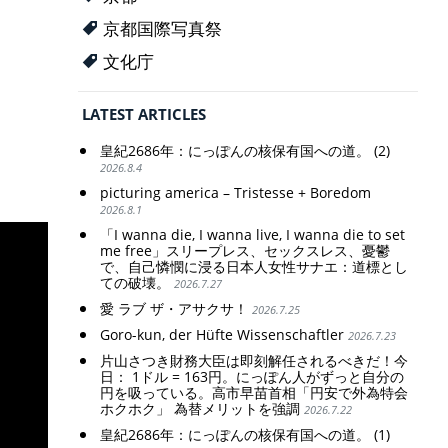
京都国際写真祭
文化庁
LATEST ARTICLES
皇紀2686年：にっぽんの核保有国への道。 (2)
2026.8.4
picturing america – Tristesse + Boredom
2026.8.1
「I wanna die, I wanna live, I wanna die to set
me free」スリープレス、セックスレス、憂鬱
で、自己憐憫に浸る日本人女性サナエ：道標とし
ての破壊。
2026.7.27
愛 ラブ ザ・アサクサ！
2026.7.25
Goro-kun, der Hüfte Wissenschaftler
2026.7.23
片山さつき財務大臣は即刻解任されるべきだ！今
日： 1ドル = 163円。にっぽん人がずっと自分の
円を吸っている。高市早苗首相「円安で外為特会
ホクホク」 為替メリットを強調
2026.7.22
皇紀2686年：にっぽんの核保有国への道。 (1)